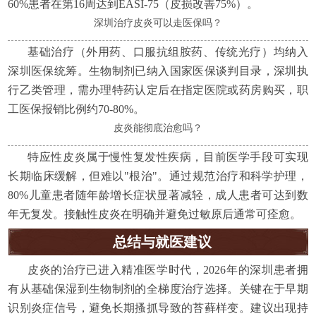
60%患者在第16周达到EASI-75（皮损改善75%）。
深圳治疗皮炎可以走医保吗？
基础治疗（外用药、口服抗组胺药、传统光疗）均纳入
深圳医保统筹。生物制剂已纳入国家医保谈判目录，深圳执
行乙类管理，需办理特药认定后在指定医院或药房购买，职
工医保报销比例约70-80%。
皮炎能彻底治愈吗？
特应性皮炎属于慢性复发性疾病，目前医学手段可实现
长期临床缓解，但难以"根治"。通过规范治疗和科学护理，
80%儿童患者随年龄增长症状显著减轻，成人患者可达到数
年无复发。接触性皮炎在明确并避免过敏原后通常可痊愈。
总结与就医建议
皮炎的治疗已进入精准医学时代，2026年的深圳患者拥
有从基础保湿到生物制剂的全梯度治疗选择。关键在于早期
识别炎症信号，避免长期搔抓导致的苔藓样变。建议出现持