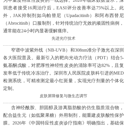
为中重度特应性皮炎的一线选择。2026年临床数据显示，深
圳患者接受16周治疗后，EASI评分改善率达75%以上。此
外，JAK抑制剂如乌帕替尼（Upadacitinib）和阿布西替尼
（Abrocitinib）口服制剂，针对传统治疗无效的顽固性病例，
通常能在24小时内显著缓解瘙痒。
先进光疗技术
窄谱中波紫外线（NB-UVB）和308nm准分子激光在深圳
各大医院普及。最新引入的靶向光动力疗法（PDT）结合5-
氨基酮戊酸，对肥厚性神经性皮炎的清除率可达82%，且复
发率低于传统冷冻治疗。深圳市人民医院皮肤科引进的MED
检测系统，可精准测定最小红斑量，实现光疗剂量的个体化
定制。
皮肤屏障修复与微生态调节
含神经酰胺、胆固醇及游离脂肪酸的仿生脂质混合物，
配合益生元（如低聚果糖）外用制剂，能重建皮肤酸性保护
膜。2026年《中国特应性皮炎诊疗指南》明确指出，基础保