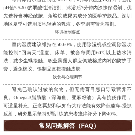
pH值5.5-6.0的弱酸性清洁剂。沐浴后3分钟内涂抹保湿剂，优
先选择含神经酰胺、角鲨烷或尿素成分的医学护肤品。深圳
地区夏季可选用质地轻薄的乳液，冬季则需转为霜剂。
环境控制要点
室内湿度建议维持在50-60%，使用除湿机或空调除湿功
能控制"回南天"湿度。床单、被套每周用60℃以上热水清
洗，减少尘螨接触。职业暴露人群应佩戴棉质内衬的防护手
套，避免橡胶、镍制品直接接触皮肤。
饮食与心理调节
避免已确认过敏的食物，但无需盲目忌口导致营养不
良。Omega-3脂肪酸（深海鱼、亚麻籽油）具有抗炎作用，
可适量补充。正念冥想和认知行为疗法能有效降低瘙痒-搔抓
反射，研究显示坚持8周训练的患者瘙痒评分下降40%。
常见问题解答（FAQ）