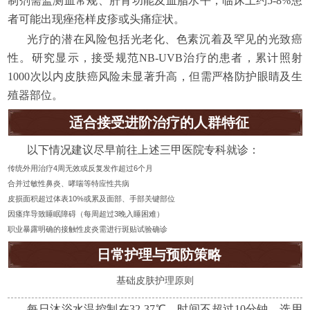
制剂需监测血常规、肝肾功能及血脂水平，临床上约5-8%患
者可能出现痤疮样皮疹或头痛症状。
光疗的潜在风险包括光老化、色素沉着及罕见的光致癌
性。研究显示，接受规范NB-UVB治疗的患者，累计照射
1000次以内皮肤癌风险未显著升高，但需严格防护眼睛及生
殖器部位。
适合接受进阶治疗的人群特征
以下情况建议尽早前往上述三甲医院专科就诊：
传统外用治疗4周无效或反复发作超过6个月
合并过敏性鼻炎、哮喘等特应性共病
皮损面积超过体表10%或累及面部、手部关键部位
因瘙痒导致睡眠障碍（每周超过3晚入睡困难）
职业暴露明确的接触性皮炎需进行斑贴试验确诊
日常护理与预防策略
基础皮肤护理原则
每日沐浴水温控制在32-37℃，时间不超过10分钟，选用