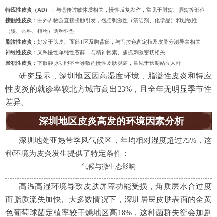
特应性皮炎（AD）
：与遗传过敏体质相关，慢性反复发作，常见于肘窝、腘窝等部位
接触性皮炎
：由外界物质直接接触引发，包括刺激性（清洁剂、化学品）和过敏性
（镍、香料、植物）两种亚型
脂溢性皮炎
：好发于头皮、面部T区及胸背部，与马拉色菌定植及皮脂分泌异常相关
神经性皮炎
：又称慢性单纯性苔藓，与精神因素、搔抓刺激密切相关
淤积性皮炎
：下肢静脉功能不全导致的慢性皮肤炎症，常见于长期站立人群
研究显示，深圳地区因高湿度环境，脂溢性皮炎和特应
性皮炎的就诊率较北方城市高出23%，且全年无明显季节性
差异。
深圳地区皮炎高发的环境因素分析
深圳地处亚热带季风气候区，年均相对湿度超过75%，这
种环境为皮炎发生提供了特定条件：
气候与微生态影响
高温高湿环境导致皮肤屏障功能受损，角质层水合过度
而脂质流失加快。大多数情况下，深圳居民皮肤表面的金黄
色葡萄球菌定植率较干燥地区高18%，这种菌群失衡会加剧