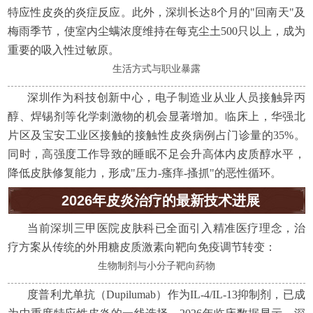
特应性皮炎的炎症反应。此外，深圳长达8个月的"回南天"及
梅雨季节，使室内尘螨浓度维持在每克尘土500只以上，成为
重要的吸入性过敏原。
生活方式与职业暴露
深圳作为科技创新中心，电子制造业从业人员接触异丙
醇、焊锡剂等化学刺激物的机会显著增加。临床上，华强北
片区及宝安工业区接触的接触性皮炎病例占门诊量的35%。
同时，高强度工作导致的睡眠不足会升高体内皮质醇水平，
降低皮肤修复能力，形成"压力-瘙痒-搔抓"的恶性循环。
2026年皮炎治疗的最新技术进展
当前深圳三甲医院皮肤科已全面引入精准医疗理念，治
疗方案从传统的外用糖皮质激素向靶向免疫调节转变：
生物制剂与小分子靶向药物
度普利尤单抗（Dupilumab）作为IL-4/IL-13抑制剂，已成