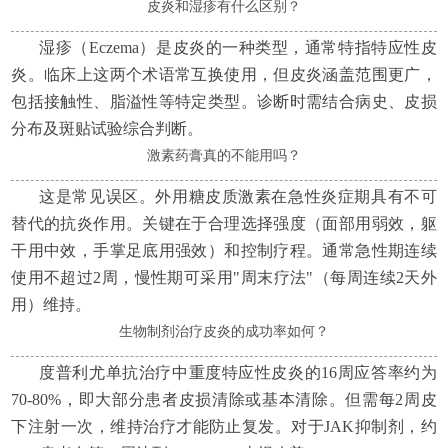
皮炎和湿疹有什么区别？
湿疹（Eczema）是皮炎的一种类型，通常特指特应性皮
炎。临床上这两个术语常互换使用，但皮炎涵盖范围更广，
包括接触性、脂溢性等特定类型。诊断时需结合病史、皮损
分布及斑贴试验综合判断。
激素药膏真的不能用吗？
这是常见误区。外用糖皮质激素在急性炎症期具有不可
替代的抗炎作用。关键在于合理选择强度（面部用弱效，躯
干用中效，手掌足底用强效）和控制疗程。通常急性期连续
使用不超过2周，慢性期可采用"周末疗法"（每周连续2天外
用）维持。
生物制剂治疗皮炎的成功率如何？
度普利尤单抗治疗中重度特应性皮炎的16周应答率约为
70-80%，即大部分患者皮损清除或基本清除。但需每2周皮
下注射一次，维持治疗才能防止复发。对于JAK抑制剂，约