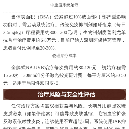
中重度系统治疗
当体表面积（BSA）受累超过10%或面部/手部严重影响
功能时，需启动系统治疗。传统免疫抑制剂如环孢素（每日
3-5mg/kg）疗程费用约800-1200元/月；生物制剂度普利尤单
抗首年治疗费用约6-8万元，目前已纳入深圳医保特药管理，
患者自付比例降至20-30%。
物理治疗成本
全舱式NB-UVB治疗每次费用约80-120元，初始疗程需
15-20次；308nm准分子激光按光斑计费，每平方厘米约30-50
元，适用于局限性顽固皮损。
治疗风险与安全性评估
任何治疗方案均需权衡获益与风险。长期外用超强效糖
皮质激素（如氯倍他索）可能导致皮肤萎缩、毛细血管扩张
及激素依赖性皮炎，连续使用不宜超过2周。系统使用JAK抑