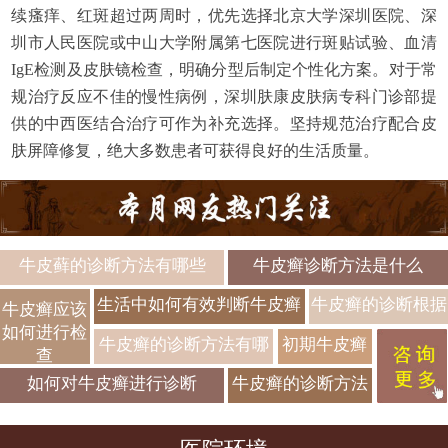
续瘙痒、红斑超过两周时，优先选择北京大学深圳医院、深
圳市人民医院或中山大学附属第七医院进行斑贴试验、血清
IgE检测及皮肤镜检查，明确分型后制定个性化方案。对于常
规治疗反应不佳的慢性病例，深圳肤康皮肤病专科门诊部提
供的中西医结合治疗可作为补充选择。坚持规范治疗配合皮
肤屏障修复，绝大多数患者可获得良好的生活质量。
牛皮藓的诊断方法有哪些
牛皮癣诊断方法是什么
生活中如何有效判断牛皮癣
牛皮癣的诊断根据
牛皮癣应该
如何进行检
是什么
牛皮癣的诊断方法有哪
初期牛皮癣
查
几点
要如何诊断
如何对牛皮癣进行诊断
牛皮癣的诊断方法
呢
是什么呢？