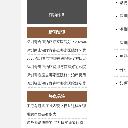
别再
•
预约挂号
深圳
•
深圳
•
新闻资讯
深圳青春痘治疗哪家医院好？2026年
深圳
•
费用与医院推荐
深圳南山治疗青春痘哪家医院好？费
鱼鳞
•
用性价比高推荐
2026深圳青春痘哪家医院好？福田治
疗费用参考
深圳青春痘治疗费用与口碑好的医院
分析
•
推荐
深圳青春痘去哪家医院好？治疗费用
一览
如何
深圳福田治疗青春痘哪家医院好及费
•
用参考
热点关注
疥疮有哪些症状表现？日常这样护理
很重要
毛囊炎危害有多大
这些都是股癣的症状 日常该如何预