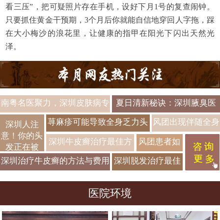
看三压”，把可疑照片存在手机，设好下月1号的复查闹钟。
只要抓住黄金干预期，3个月后你就能自信地穿回人字拖，踩
在大小梅沙的浪花里，让健康的指甲在阳光下闪出天然光
泽。
南粤名医聚力，深圳皮肤病专
夏日清新秘诀：深圳腋臭医
科破解难愈性皮肤难题
院引进国际先进技术，轻松
荨麻疹可能导致全身乏力头
风团出现伴随全身
深圳人注
去味不留痕
意！你的头
晕吗？全身症状
不适是否属于紧急
深圳牛皮癣治疗最佳方
风团患者如
发正在被
情况？
法及2026医院推荐
何在日常生
996“薅”走
深圳治疗牛皮癣的方法与费用
深圳脱发治疗最佳
活中减少过
对比解析
方案与预防技巧
敏风险？
医院环境
2026