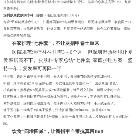
皮肤科与药剂科共研“特比萘芬脉冲+伊曲康唑接力”疗法，临床治愈率提高至91%，复发
率降至8%。
深圳肤康皮肤病专科门诊部
（南山区南新路1036号）
专设“甲癣精微诊疗中心”，引进德国第5代电动甲磨削仪，可无痛减厚病甲，联合国产口
服抗真菌药，提供患者教育、鞋袜灭菌、月度复查一站式管理，适合工作节奏快、需长
期随访的年轻白领。
在家护理“七件套”，不让灰指甲卷土重来
医院规范治疗往往只需3～6个月，但深圳湿热环境让复
发率居高不下。皮肤科专家总结“七件套”家庭护理方案，坚
持一年，复发率可再降一半：
指甲剪：选用不锈钢厚甲专用剪，专人专用，每周用75%酒精浸泡15分钟。
甲锉：厚甲患者选180目金刚石锉，每次锉至病甲厚度≤1mm，减少真菌“老巢”。
抗真菌膏：推荐含5%阿莫罗芬或8%环吡酮胺，锉甲后立刻涂，间隔12小时一次。
喷雾鞋袜：选含特比萘芬纳米脂质体的喷剂，早晚各一次，穿透布料直达纤维层。
紫外烘鞋器：深圳雨后湿度爆表，鞋子内部55℃照射30分钟，杀灭残余孢子。
速干五指袜：铜离子+银离子混纺，汗液扩散面积增加40%，抑菌率≥99%。
数字化复查：手机日历设每月1号提醒，拍同一角度照片对比，发现白斑扩大立即回医
院。
饮食“四增四减”，让新指甲自带抗真菌Buff