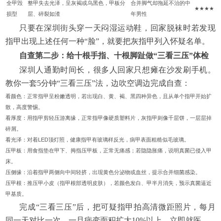
全甲毁
整甲失去光泽，呈灰褐或乌黑色，甲板分
合并脚气却拖延不治的中
★★★★
损型
层、碎裂如渣
年男性
只要在深圳街头穿一天闷湿运动鞋，回家脱袜时若发现
指甲出现上述任何一种“脸”，就要把灰指甲列入怀疑名单。
自查第二步：给十根手指、十根脚趾做“三看三压”体检
深圳人通勤时间长，很多人回家只想瘫在沙发刷手机。
教你一套5分钟“三看三压”法，边吹空调边完成自查：
看颜色：正常指甲呈粉嫩透明，若出现白、黄、褐、黑四种异色，且从单个指甲开始扩
散，高度警惕。
看厚度：用指甲剪轻压游离缘，正常指甲像硬质塑料片，灰指甲则像千层饼，一层层掉
碎屑。
看光泽：对着LED顶灯照，健康指甲有玻璃样反光，病甲表面粗糙似毛玻璃。
压甲板：用食指垫在甲下、拇指压甲板，正常无痛感；若隐隐胀痛，说明真菌已侵入甲
床。
压侧缘：沿着指甲两侧向中间轻挤，出现黄色分泌物或血丝，提示合并细菌感染。
压甲根：推压甲小皮（指甲根部透明皮肤），若颜色发白、甲半月消失，预示真菌逼近
甲基质。
完成“三看三压”后，把可疑指甲拍高清微距照片，每月
同一天对比一次，一旦病变面积扩大10%以上，立即就医。