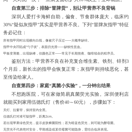
自查第三步：排除“冒牌货”，别让甲营养不良背锅
深圳人爱打卡海鲜自助，偏食、节食群体庞大，临床约
30%“疑似灰指甲”其实是甲营养不良。下列“冒牌灰指甲”特征
务必记住：
所有指甲同时出现横向白线，像被尺子压过——大概率缺锌。
指甲中央凹陷成“勺子状”，表面仍光滑——缺铁性贫血。
甲板变薄脆，出现纵嵴，但颜色正常——常见于长期熬夜、咖啡续命的程序员。
鉴别方法：甲营养不良在补充复合维生素、铁剂、锌剂3
个月后，新长出的指甲会恢复正常；灰指甲则持续恶化，甚
至传染给家人。
自查第四步：家庭“真菌小实验”，一分钟出结果
不想跑医院，可在家做简易真菌荧光实验。深圳便利店
就能买到家用伍德氏灯（售价40～60元），步骤如下：
关灯、拉窗帘，保持室内全黑。
伍德氏灯对准可疑指甲，距离2cm。
若出现苹果绿色荧光，提示皮肤癣菌阳性；若为暗蓝色荧光，则可能为酵母菌。
无荧光不代表绝对安全，早期感染或某些霉菌可能隐身，需结合临床表现。