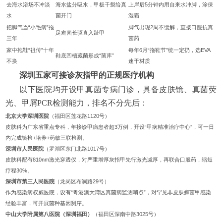
去海水浴场不冲淡
海水盐分吸水，甲板干裂给真
上岸后5分钟内用自来水冲脚，涂保
水
菌开门
湿霜
把脚气当“小毛病”拖
脚气出现2周不缓解，直接口服抗真
足癣菌长驱直入趾甲
三年
菌药
家中拖鞋“祖传”十年
每年6月“拖鞋节”统一定扔，选EVA
鞋底凹槽藏菌形成“菌库”
不换
速干材质
深圳五家可接诊灰指甲的正规医疗机构
以下医院均开设甲真菌专病门诊，具备皮肤镜、真菌荧
光、甲屑PCR检测能力，排名不分先后：
北京大学深圳医院
（福田区莲花路1120号）
皮肤科为广东省重点专科，年接诊甲病患者超3万例，开设“甲病精准治疗中心”，可一日
内完成镜检+培养+药敏三联检测。
深圳市人民医院
（罗湖区东门北路1017号）
皮肤科配有810nm激光穿透仪，对严重增厚灰指甲先行激光减厚，再联合口服药，缩短
疗程30%。
深圳市第三人民医院
（龙岗区布澜路29号）
作为感染病权威医院，设有“粤港澳大湾区真菌病监测哨点”，对罕见非皮肤癣菌甲感染
经验丰富，可开展菌种基因测序。
中山大学附属第八医院（深圳福田）
（福田区深南中路3025号）