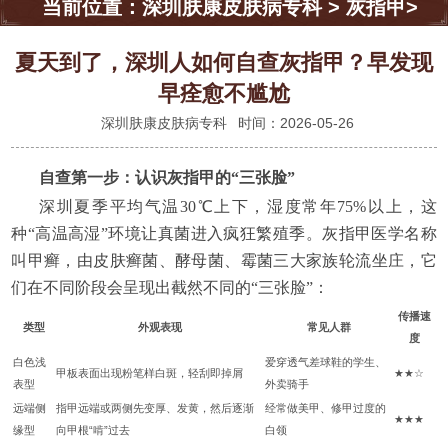
当前位置：
深圳肤康皮肤病专科
>
灰指甲
>
夏天到了，深圳人如何自查灰指甲？早发现
早痊愈不尴尬
深圳肤康皮肤病专科
时间：2026-05-26
自查第一步：认识灰指甲的“三张脸”
深圳夏季平均气温30℃上下，湿度常年75%以上，这
种“高温高湿”环境让真菌进入疯狂繁殖季。灰指甲医学名称
叫甲癣，由皮肤癣菌、酵母菌、霉菌三大家族轮流坐庄，它
们在不同阶段会呈现出截然不同的“三张脸”：
传播速
类型
外观表现
常见人群
度
白色浅
爱穿透气差球鞋的学生、
甲板表面出现粉笔样白斑，轻刮即掉屑
★★☆
表型
外卖骑手
远端侧
指甲远端或两侧先变厚、发黄，然后逐渐
经常做美甲、修甲过度的
★★★
缘型
向甲根“啃”过去
白领