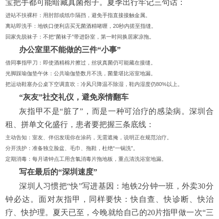
宝把手都可能暗藏真菌孢子。夏季出行牢记三句话：
进站不扶裸杆：用肘部或纸巾隔挡，避免手指直接接触金属。
离站即洗手：地铁口便利店买无菌酒精啫喱，20秒内搓至指缝。
回家先脱袜子：不把“菌袜子”带进卧室，第一时间换居家凉拖。
办公室里不能做的三件“小事”
借同事指甲刀：即使酒精棉片擦过，丝状真菌仍可能藏在接缝。
光脚踩瑜伽垫午休：公共瑜伽垫数月不洗，菌量堪比浴室地漏。
把运动鞋塞办公桌下空调直吹：冷风只降温不除湿，鞋内湿度仍80%以上。
“灰友”社交礼仪，避免亲情翻车
灰指甲不是“脏了”，而是一种可治疗的感染病。深圳合
租、拼单文化盛行，患者要把握三条底线：
主动告知：室友、伴侣发现你在涂药，无需遮掩，说明正在规范治疗。
分开洗护：准备独立脸盆、毛巾、拖鞋，杜绝“一锅洗”。
定期消毒：每月请钟点工用含氯消毒片拖地板，重点清洗浴室地漏。
写在最后的“深圳速度”
深圳人习惯把“快”写进基因：地铁2分钟一班，外卖30分
钟必达。面对灰指甲，同样要快：快自查、快诊断、快治
疗、快护理。夏天已至，今晚就给自己的20片指甲做一次“三