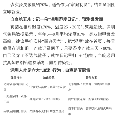
该实验灵敏度约70%，适合作为“家庭初筛”，结果呈阳性
立即就医。
自查第五步：记一份“深圳湿度日记”，预测爆发期
真菌在相对湿度≥70%、温度25～30℃时繁殖最快。深圳
气象局数据显示，每年5—9月平均湿度81%，是灰指甲爆发
高峰。建议手机安装“墨迹天气”，把“湿度”放在首页，每天
截屏存进相册，连续记录两周，只要湿度连续三天＞80%、
自己又穿了不透气鞋子，就在日记里打“⚠️”预警，当晚必用
抗真菌喷剂给鞋袜消毒，阻断传染链。
深圳人常见六大“加速”行为，自查是否踩雷
踩雷行为
加速后果
替代方案
光脚穿运动鞋跑5公
选带铜离子抗菌袜，每跑3公里换一
汗液无法蒸发，真菌“泡温泉”
里
次
一周连穿同一双椰
鞋内菌量7天增长1000倍
两双鞋轮流穿，配紫外线烘鞋器
子鞋
自带打磨头，要求技师酒精火烤消
美甲店共用打磨头
肉眼看不见的甲屑交叉感染
毒