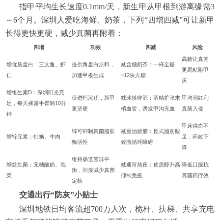
指甲平均生长速度0.1mm/天，新生甲从甲根到游离缘需3
～6个月。深圳人爱吃海鲜、奶茶，下列“四增四减”可让新甲
长得更快更硬，减少真菌再附着：
四增
功效
四减
风险
高糖让真菌
增优质蛋白：三文鱼、虾
提供角蛋白原料，
减含糖奶茶：一杯全糖
更易粘附甲
仁
加速甲板生成
=12块方糖
床
增维生素D：深圳阳光充
促进钙沉积，新甲
减冰镇啤酒：酒精扩张末
甲沟潮红利
足，每天裸露手臂晒10分
更坚硬
梢血管，诱发甲沟充血
真菌入侵
钟
甲床供血不
锌可抑制真菌脂肪
减重油烧腊：反式脂肪酸
增锌元素：牡蛎、牛肉
足，药效下
酶活性
致微循环障碍
降
维持肠道菌群平
增益生菌：无糖酸奶、泡
减通宵熬夜：皮质醇升高
降低口服抗
衡，间接减少真菌
菜
抑制免疫
真菌药疗效
定植
交通出行“防灰”小贴士
深圳地铁日均客流超700万人次，桅杆、扶梯、共享充电