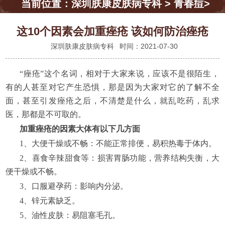
当前位置：
深圳肤康皮肤病专科
>
青春痘
>
这10个因素会加重痤疮 该如何防治痤疮
深圳肤康皮肤病专科
时间：2021-07-30
“痤疮”这个名词，相对于大家来说，应该不是很陌生，
有的人甚至对它产生恐惧，那是因为大家对它的了解不全
面，甚至引发痤疮之后，不清楚是什么，就乱吃药，乱求
医，那都是不可取的。
加重痤疮的因素大体有以下几方面
1、大便干燥或不畅：不能正常排便，易积热毒于体内。
2、喜食辛辣甜食等：损害胃肠功能，营养结构失衡，大
便干燥或不畅。
3、口服避孕药：影响内分泌。
4、锌元素缺乏。
5、油性皮肤：易阻塞毛孔。