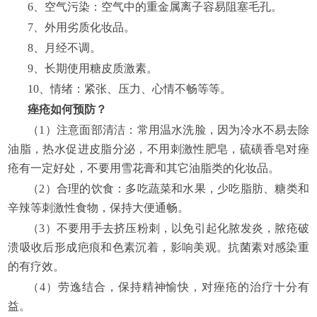
6、空气污染：空气中的重金属离子容易阻塞毛孔。
7、外用劣质化妆品。
8、月经不调。
9、长期使用糖皮质激素。
10、情绪：紧张、压力、心情不畅等等。
痤疮如何预防？
（1）注意面部清洁：常用温水洗脸，因为冷水不易去除
油脂，热水促进皮脂分泌，不用刺激性肥皂，硫磺香皂对痤
疮有一定好处，不要用雪花膏和其它油脂类的化妆品。
（2）合理的饮食：多吃蔬菜和水果，少吃脂肪、糖类和
辛辣等刺激性食物，保持大便通畅。
（3）不要用手去挤压粉刺，以免引起化脓发炎，脓疮破
溃吸收后形成疤痕和色素沉着，影响美观。抗菌素对感染重
的有疗效。
（4）劳逸结合，保持精神愉快，对痤疮的治疗十分有
益。