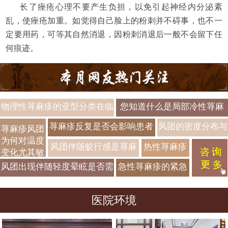
长了痤疮心理不要产生负担，以免引起神经内分泌紊
乱，使痤疮加重。如觉得自己脸上的粉刺并不碍事，也不一
定要用药，可等其自然消退，因粉刺消退后一般不会留下任
何痕迹。
物理性荨麻疹的亚型分类在临
您知道什么是局部冷性荨麻
床诊断中具有怎样的指导意
疹及其临床表现？
荨麻疹反复是否会影响患者
风团的密度分布与
荨麻疹风团
义？
为何对温度
的皮肤屏障耐受力？
病情严重程度有关
风团伴随蚁行感是荨麻
热性荨麻疹
变化尤其敏
吗？数量评估标准
疹神经末梢敏感吗？不
与温度耐受
感？
风团出现伴随轻度晕眩是否需
急性荨麻疹的紧急
适感分析
阈值存在怎
提高警惕？
检查项目有哪些？
样的个体差
医院环境
快速诊断要点
异？