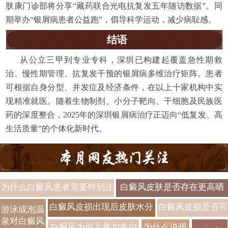
肤康门诊部将分享“藏药联合光电抗复发五年随访数据”。同
期举办“银屑病患者公益跑”，倡导科学运动，减少病耻感。
结语
从公立三甲到专业专科，深圳已构建起覆盖急性期救
治、慢性期管理、抗复发干预的银屑病多维治疗矩阵。患者
可根据自身分型、并发症及经济条件，在以上十家机构中实
现精准就医。随着生物制剂、小分子靶向、干细胞及民族医
药的深度整合，2025年的深圳银屑病治疗正迈向“低复发、高
生活质量”的个体化新时代。
为什么白癜风患者需要特别注
白癜风皮肤是否存在更高晒
意预防消化道感染？
伤可能性？
白癜风皮损出现后皮肤水分
白癜风皮损是否可
游泳或泡温
泉对白癜风
保持能力是否受影响？
因皮肤状态改善而
白癜风为何儿童与青少
为什么说颈