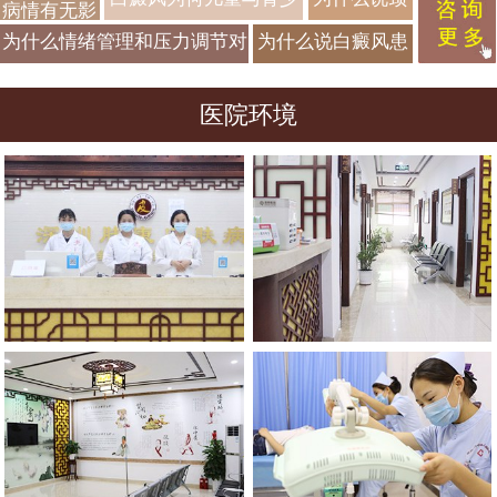
病情有无影
短暂恢复？
年发病率较高？
部白癜风需
响？
为什么情绪管理和压力调节对
为什么说白癜风患
要特别护理
白癜风患者如此重要？
者需要避免暴晒？
方案？
医院环境