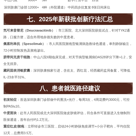
中山八院
9000+
5种
数字疗法平台
12张
深圳肤康门诊部
12000+
4种（外院通道）
中药四步抗复发
8张日间床位
七、2025年新获批创新疗法汇总
氘可来昔替尼（Deucravacitinib）
：市三医院、北大深圳医院获批试点，针对TYK2通
路，口服方便，适合外用地奈德失败的中度患者。
佩索利单抗（Spesolimab）
：市人民医院脓疱型银屑病急救绿色通道，单剂静脉输注，
72小时控制发热及脓疱渗出。
脐带间充质干细胞
：中山八院II期临床完成，对关节病型银屑病DAS28评分下降>1.2，安
全无排异。
藏药固表消银胶囊
：深圳肤康独家引进，含佐太、西红花，经西藏药监局备案，可降低
IL-23水平31%。
八、患者就医路径建议
初发轻症
：首选深圳肤康门诊部做中药熏洗+光疗，每周3次，4周花费约3000元，可控
制PASI≤10。
中度斑块
：赴市人民医院或北大深圳医院做皮肤镜评估，符合条件可直接进入生物制剂
医保通道，首年自付约1.2万元。
重症红皮/脓疱
：立即转诊市三医院，启动24小时静脉免疫调节+小分子靶向，平均住院
12天，总费用3.5万。