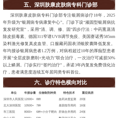
五、深圳肤康皮肤病专科门诊部
深圳肤康皮肤病专科门诊部专注银屑病诊疗18年，2025
年升级为“银屑病专病康复中心”。门诊下设“顽固型银屑病抗
复发研究室”，采用“清、调、修、固”四步疗法：中药熏蒸清
除皮损毒素、德国311窄谱UVB调节免疫、美国赛诺秀585nm
染料激光修复真皮血管、口服藏药固表消银胶囊降低复发。
年均接诊银屑病患者1.2万例，对病程超过10年的厚痂型患者
开展“全层皮肤磨削+光动力”联合治疗，一次治疗可减损50%
以上鳞屑。门诊实行“签约治疗”，承诺3年内复发免费强化治
疗，患者满意度连续五年居同类专科首位。
六、诊疗特色横向对比
单位
年接诊量
生物制剂种类
特色技术
重症病房
深圳市人民医院
12000+
8种
血药浓度监测
20张
北大深圳医院
10500+
7种
基因指导用药
16张
市三医院
8000+
6种+小分子靶向
肝病合并用药
24张