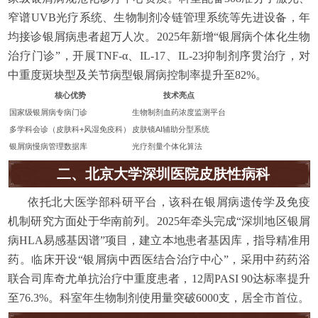
窄谱UVB光疗系统、生物制剂冷链管理系统等先进设备，年
均接诊银屑病患者超万人次。2025年新增“银屑病个体化生物
治疗门诊”，开展TNF-α、IL-17、IL-23抑制剂序贯治疗，对
中重度斑块型及关节病型银屑病控制率提升至82%。
核心优势
技术亮点
国家级银屑病专病门诊
生物制剂血药浓度监测平台
多学科会诊（皮肤科+风湿免疫科）
皮肤镜AI辅助分型系统
银屑病慢病管理数据库
光疗剂量个体化算法
二、北京大学深圳医院皮肤性病科
依托北大医学部科研平台，该科在银屑病遗传学及免疫
机制研究方面处于华南前列。2025年牵头完成“深圳地区银屑
病HLA易感基因谱”项目，建立本地患者基因库，指导精准用
药。临床开设“银屑病中西医结合治疗中心”，采用中药药浴
联合司库奇尤单抗治疗中重度患者，12周PASI 90达标率提升
至76.3%。科室年生物制剂使用量突破6000支，居全市首位。