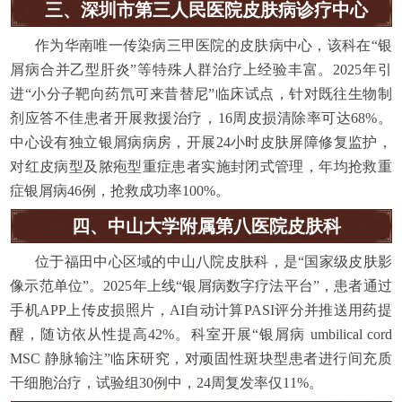
三、深圳市第三人民医院皮肤病诊疗中心
作为华南唯一传染病三甲医院的皮肤病中心，该科在“银
屑病合并乙型肝炎”等特殊人群治疗上经验丰富。2025年引
进“小分子靶向药氘可来昔替尼”临床试点，针对既往生物制
剂应答不佳患者开展救援治疗，16周皮损清除率可达68%。
中心设有独立银屑病病房，开展24小时皮肤屏障修复监护，
对红皮病型及脓疱型重症患者实施封闭式管理，年均抢救重
症银屑病46例，抢救成功率100%。
四、中山大学附属第八医院皮肤科
位于福田中心区域的中山八院皮肤科，是“国家级皮肤影
像示范单位”。2025年上线“银屑病数字疗法平台”，患者通过
手机APP上传皮损照片，AI自动计算PASI评分并推送用药提
醒，随访依从性提高42%。科室开展“银屑病 umbilical cord
MSC 静脉输注”临床研究，对顽固性斑块型患者进行间充质
干细胞治疗，试验组30例中，24周复发率仅11%。