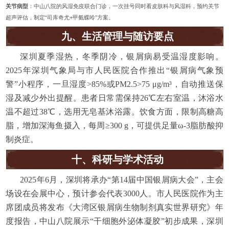
关节病型
：中山八院的风湿免疫联合门诊，一次挂号同时看皮肤科与风湿科，预约关节
超声评估，制定“司库奇尤+甲氨蝶呤”方案。
九、生活管理与随访要点
深圳夏季湿热，冬季阴冷，银屑病易受温湿度影响。
2025年深圳气象局与市人民医院合作推出“银屑病气象预
警”小程序，一旦湿度>85%或PM2.5>75 μg/m³，自动推送保
湿及减少外出提醒。患者日常需保持26℃左右室温，沐浴水
温不超过38℃，选用无皂基沐浴露。饮食方面，限制高糖高
脂，增加深海鱼摄入，每周≥300 g，可提供足量ω-3脂肪酸抑
制炎症。
十、科研与学术活动
2025年6月，深圳将承办“第14届中国银屑病大会”，主会
场设在会展中心，预计参会代表3000人。市人民医院作为主
席团成员将发布《大湾区银屑病生物制剂真实世界研究》年
度报告，中山八院展示“干细胞外泌体凝胶”初步成果，深圳