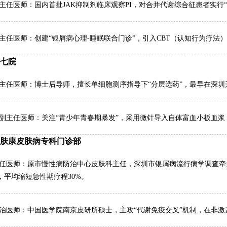
副主任医师：国内首批JAK抑制剂临床观察PI，对合并代谢综合征患者实行
副主任医师：创建“银屑病心理-睡眠联合门诊”，引入CBT（认知行为疗法
山七院
 主任医师：博士后导师，擅长单细胞测序指导下“分层选药”，最早在深
 副主任医师：关注“青少年青春期暴发”，采用微针导入自体富血小板血浆
深圳肤康皮肤病专科门诊部
主任医师：原市慢性病防治中心皮肤科主任，深圳市银屑病流行病学调查
，平均缩短急性期疗程30%。
主治医师：中国医学院南京皮研所硕士，主攻“代谢免疫交叉”机制，在非