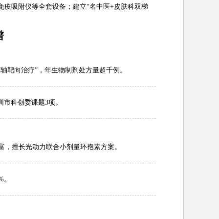
舱、免疫吸附仪等全套设备；建立“名中医+皮肤科双梯
谱
17轴靶向治疗”，年生物制剂处方量超千例。
圳市科创委课题3项。
丰富，擅长光动力联合小剂量环孢素方案。
%。