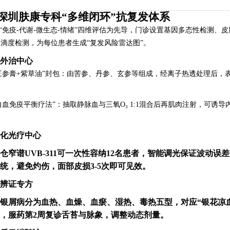
深圳肤康专科“多维闭环”抗复发体系
“免疫-代谢-微生态-情绪”四维评估为先导，门诊设置基因多态性检测、皮肤
gE滴度检测，为每位患者生成“复发风险雷达图”。
特色外治中心
三参膏+紫草油”封包：由苦参、丹参、玄参等组成，经离子热透处理后，表
自血免疫平衡疗法”：抽取静脉血与三氧O₃ 1:1混合后再肌肉注射，可诱导
。
一体化光疗中心
仓窄谱UVB-311可一次性容纳12名患者，智能调光保证波动误差
统，避免灼伤，面部皮损3-5次即可见效。
中医辨证专方
银屑病分为血热、血燥、血瘀、湿热、毒热五型，对应“银花凉血
，服药第2周复诊舌苔与脉象，调整动态剂量。