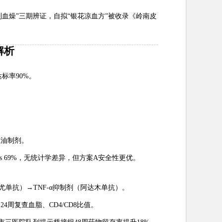
血燥”三期辨证，自拟“银花凉血方”被收录《岭南皮
解析
达标率90%。
鱼油制剂。
 vs 69%，无统计学差异，但方案A安全性更优。
塞奇尤单抗）→TNF-α抑制剂（阿达木单抗）。
24周复查血脂、CD4/CD8比值。