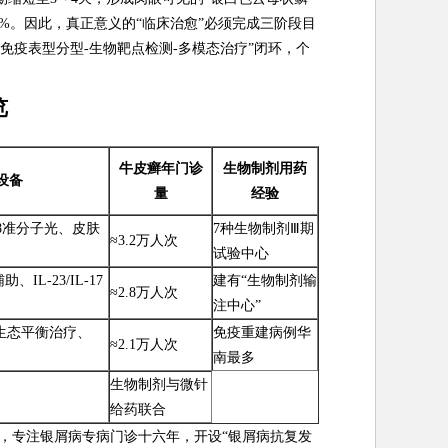
8%。因此，真正意义的“临床治愈”必须完成三阶段目
免疫表型分型-生物靶点检测-多模态治疗”闭环，个
览
牛皮癣年门诊
生物制剂用药
设备
量
经验
08准分子光、皮肤
7种生物制剂Ⅲ期
≈3.2万人次
试验中心
IL-23/IL-17
建有“生物制剂输
≈2.8万人次
注中心”
微生态平衡治疗、
免疫重建病例华
≈2.1万人次
测
南最多
生物制剂与微针
给药联合
，专注银屑病专病门诊十六年，开设“银屑病抗复发