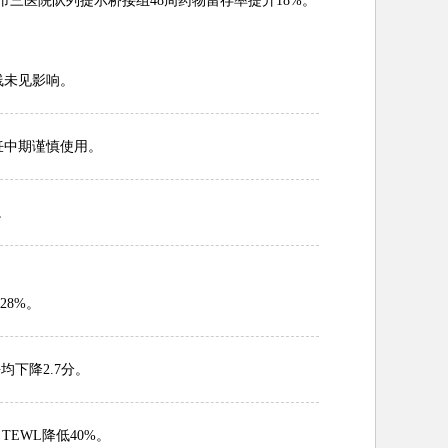
。市三医院队列提示桥接组48周药物留存率提升18%。
曲线未见影响。
在妊中期谨慎使用。
。
28%。
均下降2.7分。
EWL降低40%。