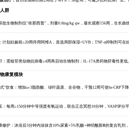
接治疗：
首剂生物制剂前2周给予MTX 7.5mg/周，可减少抗药抗体产生
殊人群
批生物制剂仅“依那西普”，剂量0.8mg/kg qw，最长观察156周，生长
：计划妊娠前≥20周停用阿维A，首选局部保湿+UVB；TNF-α抑制剂可
肝：需核苷类似物抗病毒≥4周再启动生物制剂；IL-17A类药物肝毒性更低
非药物康复模块
式”饮食：增加ω-3脂肪酸、绿叶蔬菜、全谷物，干预12周可使hs-CRP下降
压：每周≥150分钟中等强度有氧运动，联合正念冥想10分钟，VASP评分平
障修护：沐浴后3分钟内涂抹含10%尿素+5%乳酸+神经酰胺Ⅲ的复合乳剂，T