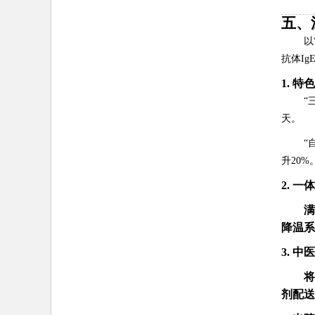
五、
以
抗体I
1. 
“
天。
“
升20%
2. 
满
降温系
3. 
将
剂配送