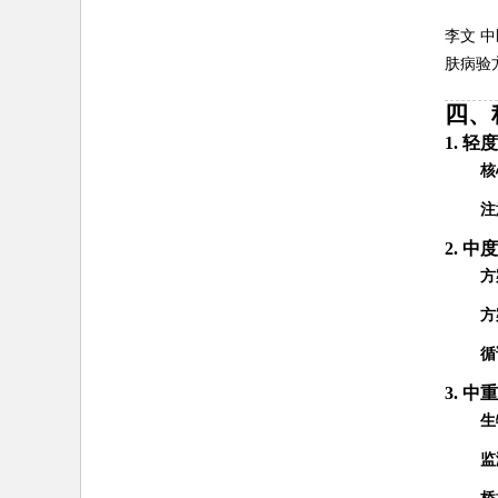
李文 
肤病验
四、
1. 
核
注
2. 中
方
方
循
3. 
生
监