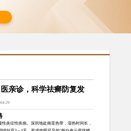
名医亲诊，科学祛癣防复发
04-29
路
慢性炎症性疾病。深圳地处南亚热带，湿热时间长，
缩短至3～4天，形成肉眼可见的“银白色云母状鳞