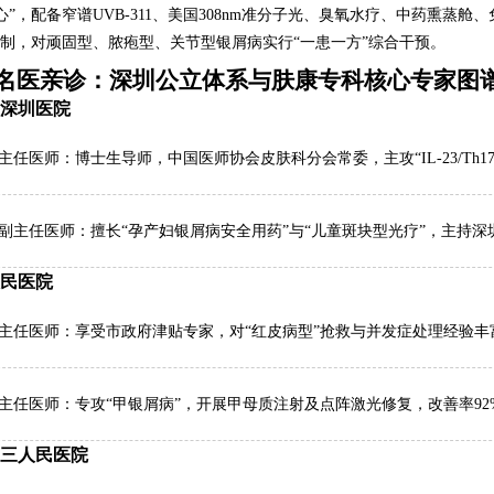
心”，配备窄谱UVB-311、美国308nm准分子光、臭氧水疗、中药熏蒸
诊制，对顽固型、脓疱型、关节型银屑病实行“一患一方”综合干预。
名医亲诊：深圳公立体系与肤康专科核心专家图
北大深圳医院
 主任医师：博士生导师，中国医师协会皮肤科分会常委，主攻“IL-23/Th
 副主任医师：擅长“孕产妇银屑病安全用药”与“儿童斑块型光疗”，主持深
人民医院
 主任医师：享受市政府津贴专家，对“红皮病型”抢救与并发症处理经验
副主任医师：专攻“甲银屑病”，开展甲母质注射及点阵激光修复，改善率92
市第三人民医院