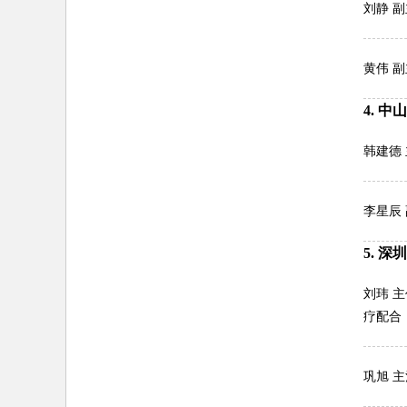
刘静 
黄伟 
4. 中
韩建德
李星辰
5. 
刘玮 
疗配合
巩旭 