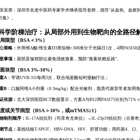
中医首席：深圳市名老中医药专家学术继承指导老师，倡导“从血热、血瘀到
方集》。
科学阶梯治疗：从局部外用到生物靶向的全路径
轻度局限型（BSA＜3%）
心策略：
外用维A酸/维生素D3类似物+308准分子光隔日1次，4周PASI50
意事项：
面部及皱褶部位避免强效激素，预防“激素依赖反跳”。
度斑块型（BSA 3%-10%）
案A
：窄谱UVB-311每周3次，联合地蒽酚短时接触疗法；
案B
：口服阿维A小剂量（0.3mg/kg）配合光敏剂，脂质代谢异常者加用
证依据：
北大深圳医院RCT数据显示，方案A与B12周PASI75分别为71%
中重度或关节病型（BSA＞10%，或mTMAS≥1）
物制剂顺序：
IL-17A拮抗剂（司库奇尤单抗）→IL-23p19拮抗剂（古
测节点：
基线结核T-SPOT、HBV-DNA、HIV、肝肾功能；用药第4、12、