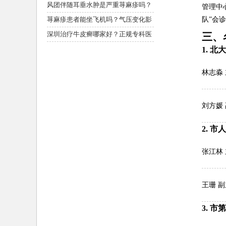
皮肤科专家规范诊疗方案
风团伴随耳垂水肿是严重荨麻疹吗？
管理中
局部症状风险
荨麻疹患者能坐飞机吗？气压变化影
队”会
响
深圳治疗牛皮癣哪家好？正规专科医
三、
院名医亲诊，科学祛癣防复发
1. 
林志淼
刘方媛
2. 市
张江林
王珊 
3. 