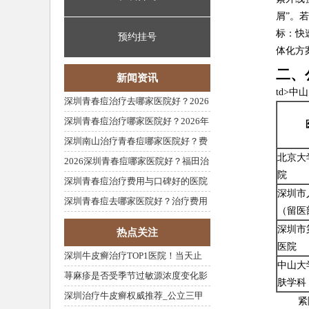
屑”。
标：快
预约挂号
体化方
二、
新闻资讯
td>
深圳青春痘治疗去哪家医院好？2026
年最新攻略
深圳青春痘治疗哪家医院好？2026年
费用与医院推荐
深圳南山治疗青春痘哪家医院好？费
北京大
用性价比高推荐
2026深圳青春痘哪家医院好？福田治
院
疗费用参考
深圳青春痘治疗费用与口碑好的医院
深圳市
推荐
深圳青春痘去哪家医院好？治疗费用
（留医
一览
深圳市
热点关注
医院
深圳牛皮癣治疗TOP1医院！当天止
中山大
痒·7天褪鳞·终身防复发
荨麻疹是否受季节过敏源浓度变化影
肤学科
响？
深圳治疗牛皮癣权威推荐_公立三甲
紧