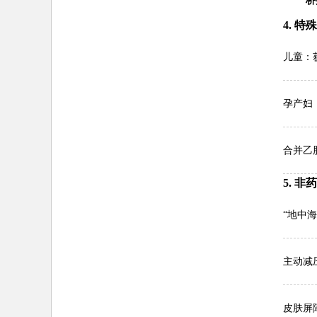
桥
4. 特
儿童：获
孕产妇
合并乙
5. 
“地中海
主动减
皮肤屏