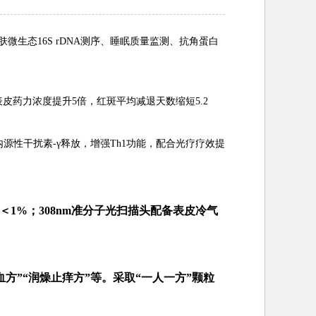
微生态16S rDNA测序、睡眠质量监测、抗角蛋白
皮药力浓度提升5倍，红斑平均减退天数缩短5.2
内源性干扰素-γ释放，增强Th1功能，配合光疗疗效提
＜1%；308nm准分子光扫描头配备表皮冷气
方”“润燥止痒方”等。采取“一人一方”颗粒