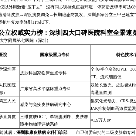
若仅以外用激素“压下去”，没有同步调控免疫微环境，停药后反弹率可达6
速清除皮损→深度抗炎调免→长期稳态防复发。深圳多家公立三甲已建立“
案把年复发率降到11%以下。
公立权威实力榜：深圳四大口碑医院科室全景速
中山大学附属第七医院（深圳）
医院
国家级重点专科
特色技术/
学深圳医
全仓/半仓窄谱UVB、3
皮肤科国家临床重点专科
CT、流式细胞仪
人民医院
双波长激光、皮肤镜AI辅助、
广东省高水平临床重点专科
部）
高通量筛测
第三人民
集束化光动力、CRS-
感染与免疫皮肤病研究中心
JAK抑制剂血药浓度监
学直属皮
三维皮肤OCT、单细胞测序、皮肤屏
≈1.9万人次
障生物物理评估系统
随其后：
深圳肤康皮肤病专科门诊部
——市卫健委审批的二级皮肤病专科