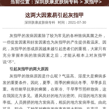
当前位置：
深圳肤康皮肤病专科
>
灰指甲
>
这两大因素易引起灰指甲
深圳肤康皮肤病专科
时间：2021-07-30
灰指甲的发病因素除了较为常见的各种致病真菌之外，
一些促发因素和好发因素也为灰指甲的产生提供着温床。因
此，灰指甲的形成原因越来越引起患者们的重视，大家只有
充分掌握本病的致病因素之后，才能从根本上对灰指甲
说“不”。
引起灰指甲的两大原因
灰指甲的致病原因是什么呢？气温高、湿度大是癣病多
发的重要条件。因此，夏季、雨季的癣病比冬季、旱季多且
重。有些耐旱抗寒的癣菌，在寒冷、干旱季节照样致病，这
在我国北方多见。通风良好的地方比密闭、闷湿的地方发病
率低。人员拥挤的地方发病高，相反的地方发病率低。由此
可见，职业、工种等对癣病发病率有很大影响。在高温、高