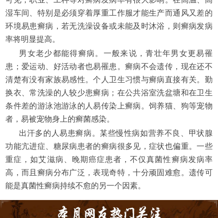
湿车间、特别是必须穿着厚重工作服才能生产而通风又差的
环境易患癣病，若无洗澡设备或未能及时沐浴，则癣病发病
率将明显提高。
男女老少都能得癣病。一般来说，青壮年男女更易罹
患；爱运动、好活动者也易罹患。癣病不会遗传，现在还不
清楚有没有家族易感性。个人卫生习惯与癣病直接有关。勤
换衣、常洗澡的人较少患癣病；在公共浴室洗盆塘和在卫生
条件差的游泳池游泳的人易传染上癣病。饲养猫、狗等宠物
者，易被宠物身上的癣菌感染。
出汗多的人易患癣病。某些慢性病如营养不良、甲状腺
功能亢进症、糖尿病患者的癣病很多见，症状也偏重。一些
重症，如艾滋病、晚期癌症患者，不仅真菌性癣病发病率
高，而且癣病分布广泛，表现奇特，十分顽固难愈。遗传可
能是真菌性癣病持续不愈的另一个因素。