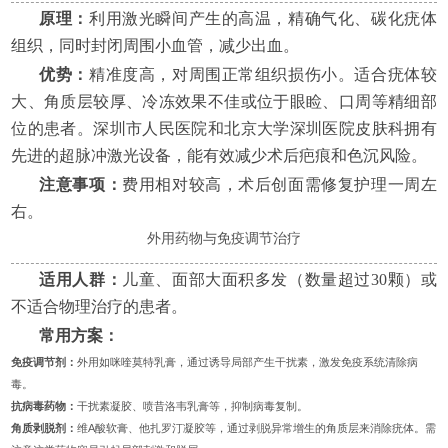
原理：
利用激光瞬间产生的高温，精确气化、碳化疣体
组织，同时封闭周围小血管，减少出血。
优势：
精准度高，对周围正常组织损伤小。适合疣体较
大、角质层较厚、冷冻效果不佳或位于眼睑、口周等精细部
位的患者。深圳市人民医院和北京大学深圳医院皮肤科拥有
先进的超脉冲激光设备，能有效减少术后疤痕和色沉风险。
注意事项：
费用相对较高，术后创面需修复护理一周左
右。
外用药物与免疫调节治疗
适用人群：
儿童、面部大面积多发（数量超过30颗）或
不适合物理治疗的患者。
常用方案：
免疫调节剂：
外用如咪喹莫特乳膏，通过诱导局部产生干扰素，激发免疫系统清除病
毒。
抗病毒药物：
干扰素凝胶、喷昔洛韦乳膏等，抑制病毒复制。
角质剥脱剂：
维A酸软膏、他扎罗汀凝胶等，通过剥脱异常增生的角质层来消除疣体。需