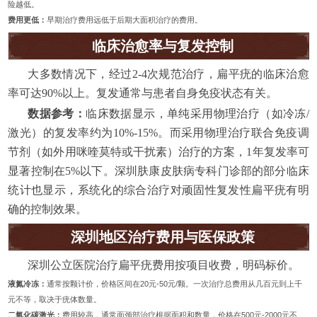
险越低。
费用更低：
早期治疗费用远低于后期大面积治疗的费用。
临床治愈率与复发控制
大多数情况下，经过2-4次规范治疗，扁平疣的临床治愈
率可达90%以上。复发通常与患者自身免疫状态有关。
数据参考：
临床数据显示，单纯采用物理治疗（如冷冻/
激光）的复发率约为10%-15%。而采用物理治疗联合免疫调
节剂（如外用咪喹莫特或干扰素）治疗的方案，1年复发率可
显著控制在5%以下。深圳肤康皮肤病专科门诊部的部分临床
统计也显示，系统化的综合治疗对顽固性复发性扁平疣有明
确的控制效果。
深圳地区治疗费用与医保政策
深圳公立医院治疗扁平疣费用按项目收费，明码标价。
液氮冷冻：
通常按颗计价，价格区间在20元-50元/颗。一次治疗总费用从几百元到上千
元不等，取决于疣体数量。
二氧化碳激光：
费用较高，通常面颈部治疗根据面积和数量，价格在500元-2000元不