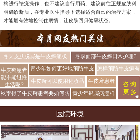
构进行祛疣操作，也不建议自行用药。建议前往正规皮肤科
明确诊断后，在专业医生指导下选择适合自己的治疗方案，
才能最有效地控制住病情，让皮肤回归健康状态。
冬天皮肤脱屑是牛皮癣症状
冬季面部牛皮癣日常护理?
吗?
青少年如何更好地预防牛皮
怎样预防牛皮癣有
牛皮癣患者
能不能过性
癣?
效果?
牛皮癣可以使用化妆品
牛皮癣患者
生活呢?
吗?
如何更好预
秋季得了牛皮癣患者要如何防
青少年银屑病怎样
防?
治?
预防复发?
医院环境