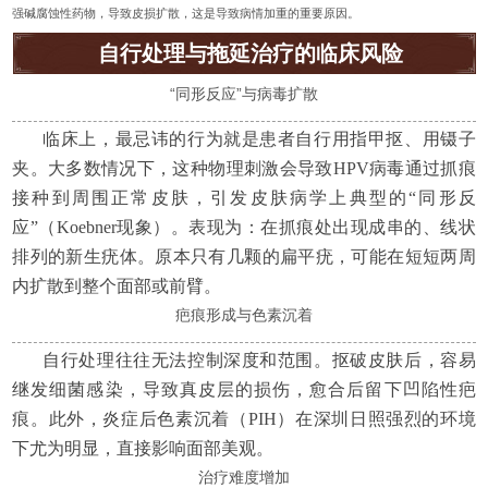
强碱腐蚀性药物，导致皮损扩散，这是导致病情加重的重要原因。
自行处理与拖延治疗的临床风险
“同形反应”与病毒扩散
临床上，最忌讳的行为就是患者自行用指甲抠、用镊子
夹。大多数情况下，这种物理刺激会导致HPV病毒通过抓痕
接种到周围正常皮肤，引发皮肤病学上典型的“同形反
应”（Koebner现象）。表现为：在抓痕处出现成串的、线状
排列的新生疣体。原本只有几颗的扁平疣，可能在短短两周
内扩散到整个面部或前臂。
疤痕形成与色素沉着
自行处理往往无法控制深度和范围。抠破皮肤后，容易
继发细菌感染，导致真皮层的损伤，愈合后留下凹陷性疤
痕。此外，炎症后色素沉着（PIH）在深圳日照强烈的环境
下尤为明显，直接影响面部美观。
治疗难度增加