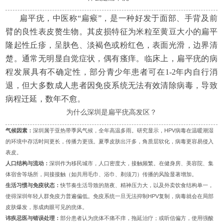
扁平疣，中医称“扁瘊”，是一种好发于面部、手背及前
臂的良性表皮赘生物。其皮损特征为米粒至黄豆大小的扁平
隆起性丘疹，呈肤色、淡褐色或粉红色，表面光滑，边界清
楚。通常无明显自觉症状，偶有瘙痒。临床上，扁平疣的病
程发展具有不确定性，部分青少年患者可在1-2年内自行消
退，但大多数成人患者因免疫系统无法有效清除病毒，导致
病程迁延，数年不愈。
为什么深圳是扁平疣高发区？
气候因素：
深圳属于亚热带季风气候，全年高温多雨。研究显示，HPV病毒在温暖潮湿
的环境中存活时间更长，传播力更强。夏季皮肤出汗多，角质层软化，病毒更容易侵入
表皮。
人口结构与流动：
深圳作为移民城市，人口密度大，接触频繁。在健身房、美容院、集
体宿舍等场所，间接接触（如共用毛巾、浴巾、剃须刀）传播的风险显著增加。
生活习惯与免疫状态：
快节奏生活导致的熬夜、精神压力大，以及外卖饮食结构单一，
使得深圳年轻人群免疫力普遍偏低。免疫系统一旦无法抑制HPV复制，病毒就会在局部
皮肤爆发，形成肉眼可见的疣体。
讳疾忌医与错误处理：
部分患者认为疣体不痛不痒，拖延治疗；或听信偏方，使用强酸