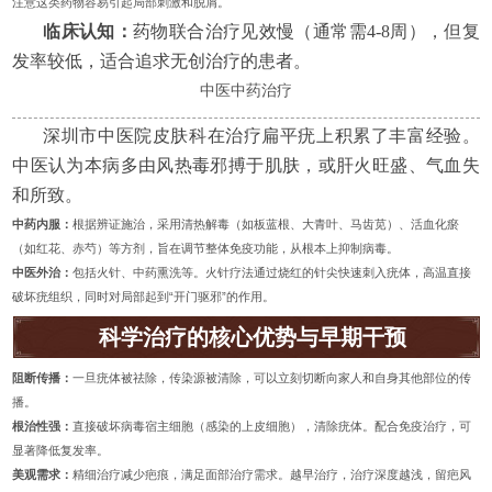
注意这类药物容易引起局部刺激和脱屑。
临床认知：
药物联合治疗见效慢（通常需4-8周），但复
发率较低，适合追求无创治疗的患者。
中医中药治疗
深圳市中医院皮肤科在治疗扁平疣上积累了丰富经验。
中医认为本病多由风热毒邪搏于肌肤，或肝火旺盛、气血失
和所致。
中药内服：
根据辨证施治，采用清热解毒（如板蓝根、大青叶、马齿苋）、活血化瘀
（如红花、赤芍）等方剂，旨在调节整体免疫功能，从根本上抑制病毒。
中医外治：
包括火针、中药熏洗等。火针疗法通过烧红的针尖快速刺入疣体，高温直接
破坏疣组织，同时对局部起到“开门驱邪”的作用。
科学治疗的核心优势与早期干预
阻断传播：
一旦疣体被祛除，传染源被清除，可以立刻切断向家人和自身其他部位的传
播。
根治性强：
直接破坏病毒宿主细胞（感染的上皮细胞），清除疣体。配合免疫治疗，可
显著降低复发率。
美观需求：
精细治疗减少疤痕，满足面部治疗需求。越早治疗，治疗深度越浅，留疤风