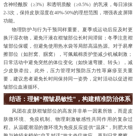
含神经酰胺（≥3%）和透明质酸（≥0.5%）的乳液，每日涂抹
2-3次，保持皮肤湿度在40%-50%的理想范围，增强表皮屏障
功能。
物理防护与行为干预同样重要。夏季或运动后应及时更
换汗湿衣物，避免汗液在褶皱部位长时间滞留；冬季注意褶
皱部位保暖，但避免使用热水袋等局部高温热源。对于易摩
擦部位（如肘窝、腘窝），可佩戴棉质护垫减少机械刺激；
日常活动中避免突然的体位变化（如快速弯腰、转头），减
少皮肤牵拉。此外，压力管理对预防压力性荨麻疹至关重
要，建议患者避免长时间保持同一姿势，定时活动以促进褶
皱部位血液循环。
结语：理解“褶皱易敏性”，构建精准防治体系
风团在皮肤褶皱部位的高发并非单一因素所致，而是皮
肤微环境、免疫机制、物理刺激敏感性共同作用的复杂过
程。从温暖潮湿的微环境为免疫反应提供“温床”，到肥大细
胞与神经末梢的“交叉对话”放大炎症效应，再到日常摩擦、