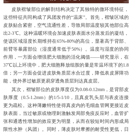
皮肤褶皱部位的解剖结构决定了其独特的微环境特征，
这些特征共同构成了风团发作的“温床”。首先，褶皱区域的
皮肤贴合紧密，空气流通性差，导致局部温度较其他部位高
出2-3℃。这种温暖环境会加速皮肤表面水分蒸发后的凝结，
使该区域湿度长期维持在65%-80%的高位，显著高于背部、
前臂等暴露部位（湿度通常低于50%）。温度与湿度的协同
作用，一方面会增强肥大细胞的活化阈值——研究显示，在
37℃以上环境中，肥大细胞释放组胺的量是常温环境下的1.8
倍；另一方面会促进皮肤角质层水合过度，降低表皮屏障功
能，使外界过敏原更易穿透角质层到达真皮层。
其次，褶皱部位的皮肤厚度仅为0.08-0.12mm，是背部皮
肤厚度（0.5-1.2mm）的1/5-1/10，且真皮乳头层与表皮连接
更为疏松。这种薄嫩特性使得真皮内的毛细血管网更接近皮
肤表面，当过敏原或物理刺激触发局部免疫反应时，血管扩
张和通透性增加的效应更为明显，从而在较短时间内形成局
限性水肿（风团）。同时，薄皮肤对摩擦的耐受性更低，日