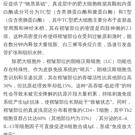
应提供了“物质基础”。真皮层中的肥大细胞根据其颗粒内蛋
白酶成分可分为TC型（含类胰蛋白酶和糜蛋白酶）和T型
（仅含类胰蛋白酶），其中TC型肥大细胞主要分布于皮肤血
管周围和神经末梢，其在褶皱部位的密度是四肢伸侧的2.1
倍。这种高密度分布使得褶皱部位在受到过敏原刺激时，能
在数分钟内释放大量组胺、白三烯等炎症介质，迅速引发血
管扩张和组织水肿。
除肥大细胞外，褶皱部位的朗格汉斯细胞（LC）功能也
存在特殊性。作为皮肤免疫系统的“哨兵”，朗格汉斯细胞负
责识别和呈递抗原，其在褶皱部位的吞噬活性比其他部位高
30%，但抗原处理效率却低15%。这种“高吞噬-低处理”的特
性会导致未被完全降解的抗原片段大量积累，持续刺激免疫
系统产生IgE抗体，使褶皱部位长期处于“致敏状态”。同时，
褶皱部位的真皮浅层还分布着密集的CD4+ T细胞，其中Th2
细胞亚群占比达60%（其他部位约为35%），其分泌的IL-4、
IL-13等细胞因子可直接促进B细胞合成IgE，形成“免疫放大
效应”。