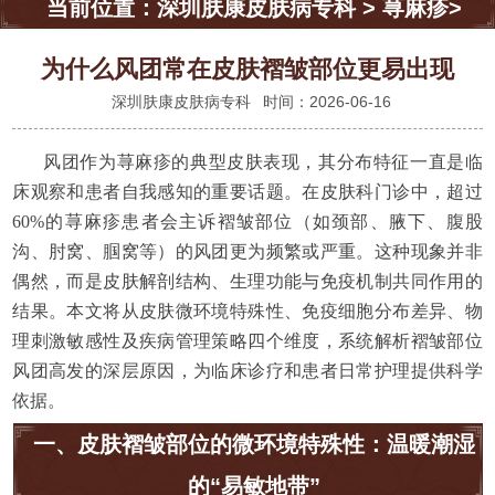
当前位置：
深圳肤康皮肤病专科
>
荨麻疹
>
为什么风团常在皮肤褶皱部位更易出现
深圳肤康皮肤病专科
时间：2026-06-16
风团作为荨麻疹的典型皮肤表现，其分布特征一直是临
床观察和患者自我感知的重要话题。在皮肤科门诊中，超过
60%的荨麻疹患者会主诉褶皱部位（如颈部、腋下、腹股
沟、肘窝、腘窝等）的风团更为频繁或严重。这种现象并非
偶然，而是皮肤解剖结构、生理功能与免疫机制共同作用的
结果。本文将从皮肤微环境特殊性、免疫细胞分布差异、物
理刺激敏感性及疾病管理策略四个维度，系统解析褶皱部位
风团高发的深层原因，为临床诊疗和患者日常护理提供科学
依据。
一、皮肤褶皱部位的微环境特殊性：温暖潮湿
的“易敏地带”