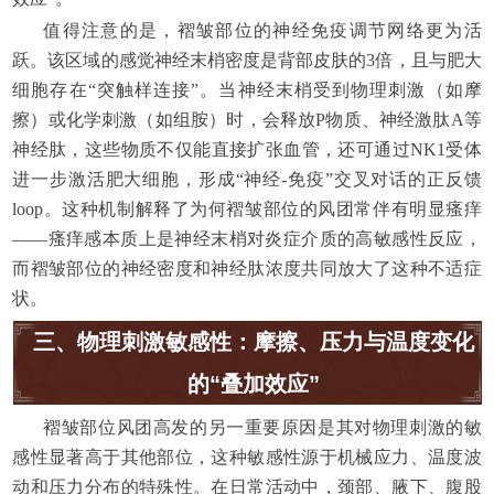
值得注意的是，褶皱部位的神经免疫调节网络更为活
跃。该区域的感觉神经末梢密度是背部皮肤的3倍，且与肥大
细胞存在“突触样连接”。当神经末梢受到物理刺激（如摩
擦）或化学刺激（如组胺）时，会释放P物质、神经激肽A等
神经肽，这些物质不仅能直接扩张血管，还可通过NK1受体
进一步激活肥大细胞，形成“神经-免疫”交叉对话的正反馈
loop。这种机制解释了为何褶皱部位的风团常伴有明显瘙痒
——瘙痒感本质上是神经末梢对炎症介质的高敏感性反应，
而褶皱部位的神经密度和神经肽浓度共同放大了这种不适症
状。
三、物理刺激敏感性：摩擦、压力与温度变化
的“叠加效应”
褶皱部位风团高发的另一重要原因是其对物理刺激的敏
感性显著高于其他部位，这种敏感性源于机械应力、温度波
动和压力分布的特殊性。在日常活动中，颈部、腋下、腹股