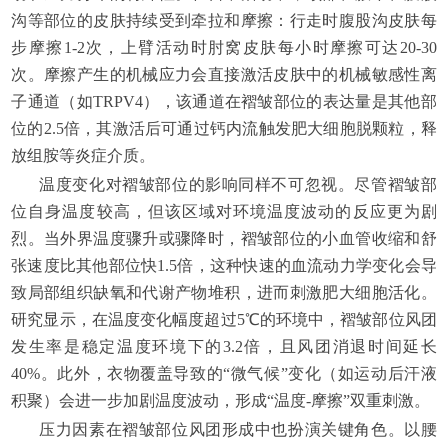
沟等部位的皮肤持续受到牵拉和摩擦：行走时腹股沟皮肤每
步摩擦1-2次，上臂活动时肘窝皮肤每小时摩擦可达20-30
次。摩擦产生的机械应力会直接激活皮肤中的机械敏感性离
子通道（如TRPV4），该通道在褶皱部位的表达量是其他部
位的2.5倍，其激活后可通过钙内流触发肥大细胞脱颗粒，释
放组胺等炎症介质。
温度变化对褶皱部位的影响同样不可忽视。尽管褶皱部
位自身温度较高，但该区域对环境温度波动的反应更为剧
烈。当外界温度骤升或骤降时，褶皱部位的小血管收缩和舒
张速度比其他部位快1.5倍，这种快速的血流动力学变化会导
致局部组织缺氧和代谢产物堆积，进而刺激肥大细胞活化。
研究显示，在温度变化幅度超过5℃的环境中，褶皱部位风团
发生率是稳定温度环境下的3.2倍，且风团消退时间延长
40%。此外，衣物覆盖导致的“微气候”变化（如运动后汗液
积聚）会进一步加剧温度波动，形成“温度-摩擦”双重刺激。
压力因素在褶皱部位风团形成中也扮演关键角色。以腰