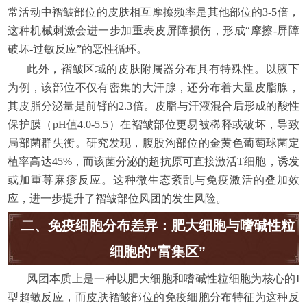
常活动中褶皱部位的皮肤相互摩擦频率是其他部位的3-5倍，
这种机械刺激会进一步加重表皮屏障损伤，形成“摩擦-屏障
破坏-过敏反应”的恶性循环。
此外，褶皱区域的皮肤附属器分布具有特殊性。以腋下
为例，该部位不仅有密集的大汗腺，还分布着大量皮脂腺，
其皮脂分泌量是前臂的2.3倍。皮脂与汗液混合后形成的酸性
保护膜（pH值4.0-5.5）在褶皱部位更易被稀释或破坏，导致
局部菌群失衡。研究发现，腹股沟部位的金黄色葡萄球菌定
植率高达45%，而该菌分泌的超抗原可直接激活T细胞，诱发
或加重荨麻疹反应。这种微生态紊乱与免疫激活的叠加效
应，进一步提升了褶皱部位风团的发生风险。
二、免疫细胞分布差异：肥大细胞与嗜碱性粒
细胞的“富集区”
风团本质上是一种以肥大细胞和嗜碱性粒细胞为核心的I
型超敏反应，而皮肤褶皱部位的免疫细胞分布特征为这种反