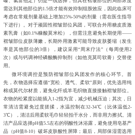
嗪、氯雷他定）仍是一线选择，但其在褶皱部位的局部浓度
需达到其他部位的1.5倍才能有效抑制组胺效应，因此临床可
考虑在常规剂量基础上增加25%-50%的剂量（需在医生指导
下进行）。对于顽固性褶皱部位风团，可联合外用糖皮质激
素乳膏（如0.1%糠酸莫米松），但需注意避免长期使用——
褶皱部位皮肤薄嫩，长期外用激素可能导致皮肤萎缩（发生
率是其他部位的3倍），建议采用“周末疗法”（每周使用2
次）或与钙调神经磷酸酶抑制剂（如他克莫司软膏）交替使
用。
微环境调控是预防褶皱部位风团发作的核心环节。首
先，衣物选择应遵循“宽松、透气、柔软”原则，优先选用纯
棉或莫代尔材质，避免化纤或羊毛织物直接接触褶皱部位。
衣物的松紧度以能插入1-2指为宜，减少机械压迫；其次，日
常清洁需避免过度搓揉，水温控制在32-34℃（比体温低2-
3℃），清洁后用柔软毛巾轻轻拍干水分，而非用力擦拭。清
洁产品应选择pH值5.5左右的弱酸性沐浴露，避免使用皂基产
品（pH值8-10）破坏皮肤酸性屏障；最后，局部保湿需选用