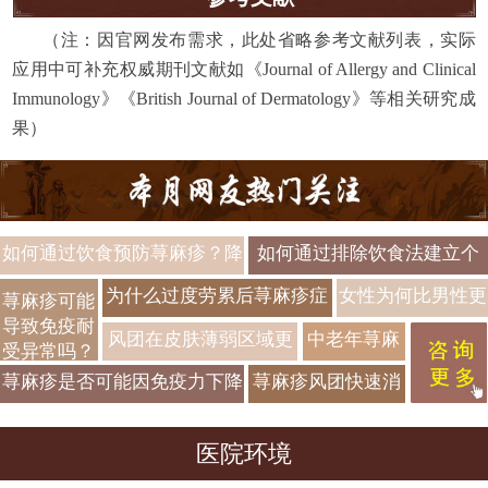
（注：因官网发布需求，此处省略参考文献列表，实际
应用中可补充权威期刊文献如《Journal of Allergy and Clinical
Immunology》《British Journal of Dermatology》等相关研究成
果）
如何通过饮食预防荨麻疹？降
如何通过排除饮食法建立个
低风团发作的饮食方案
体化饮食方案？
为什么过度劳累后荨麻疹症
女性为何比男性更
荨麻疹可能
导致免疫耐
状更明显
容易患荨麻疹？性
风团在皮肤薄弱区域更
中老年荨麻
受异常吗？
别差异与风团诱因
明显是否有生理基础？
疹的独特病
免疫机制紊
荨麻疹是否可能因免疫力下降
荨麻疹风团快速消
乱
因有哪些？
而频繁出现？
退过程中组织修复
老年群体风
医院环境
机制涉及哪些细胞
团预防重点
类型？