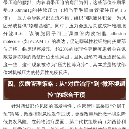
带压迫的腰部、内衣肩带压迫的肩部为例，这些部位长期承
受30-50mmHg的持续压力（相当于毛细血管灌注压的1.5
倍），压力会导致局部血流不畅，组织间隙液体积聚，为风
团形成提供“物理基础”。同时，压力会激活真皮成纤维细胞
分泌IL-6，该细胞因子可上调血管内皮细胞 adhesion
molecule（如VCAM-1）的表达，促进嗜碱性粒细胞向炎症部
位迁移。临床观察发现，约23%的物理性荨麻疹患者会在佩
戴紧身衣物的褶皱部位出现风团，且风团形态与压迫部位高
度一致，这种现象被称为“压力性荨麻疹”，其本质是褶皱部
位对机械压力的特异性免疫反应。
四、疾病管理策略：从“对症治疗”到“微环境调
控”的综合干预
针对褶皱部位风团的高发特性，临床管理需采取“分层干
预”策略，既要控制急性发作症状，更要改善局部微环境以降
低复发风险。在药物治疗层面，第二代抗组胺药（如西替利