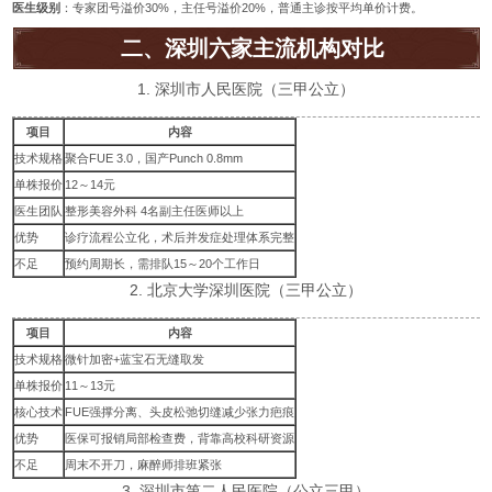
医生级别
：专家团号溢价30%，主任号溢价20%，普通主诊按平均单价计费。
二、深圳六家主流机构对比
1. 深圳市人民医院（三甲公立）
项目
内容
技术规格
聚合FUE 3.0，国产Punch 0.8mm
单株报价
12～14元
医生团队
整形美容外科 4名副主任医师以上
优势
诊疗流程公立化，术后并发症处理体系完整
不足
预约周期长，需排队15～20个工作日
2. 北京大学深圳医院（三甲公立）
项目
内容
技术规格
微针加密+蓝宝石无缝取发
单株报价
11～13元
核心技术
FUE强撑分离、头皮松弛切缝减少张力疤痕
优势
医保可报销局部检查费，背靠高校科研资源
不足
周末不开刀，麻醉师排班紧张
3. 深圳市第二人民医院（公立三甲）