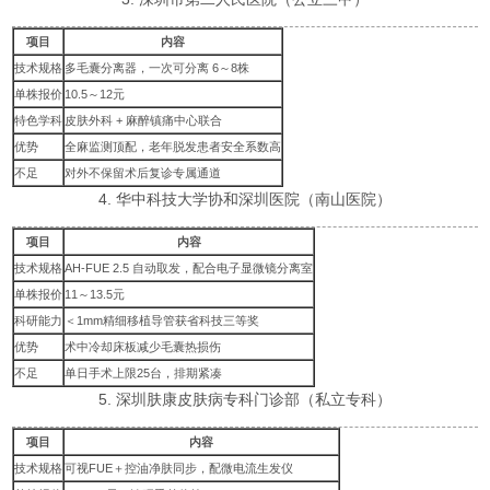
项目
内容
技术规格
多毛囊分离器，一次可分离 6～8株
单株报价
10.5～12元
特色学科
皮肤外科 + 麻醉镇痛中心联合
优势
全麻监测顶配，老年脱发患者安全系数高
不足
对外不保留术后复诊专属通道
4. 华中科技大学协和深圳医院（南山医院）
项目
内容
技术规格
AH-FUE 2.5 自动取发，配合电子显微镜分离室
单株报价
11～13.5元
科研能力
＜1mm精细移植导管获省科技三等奖
优势
术中冷却床板减少毛囊热损伤
不足
单日手术上限25台，排期紧凑
5. 深圳肤康皮肤病专科门诊部（私立专科）
项目
内容
技术规格
可视FUE＋控油净肤同步，配微电流生发仪