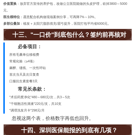
价值置换
：放弃官方宣传的养护包，改做公立医院能做的头皮护理，砍掉3800～5000
元。
医生模特位
：愿意配合机构做现场案例分享，可再降7%～10%。
多部位叠加
：植发＋太阳穴脂肪填充/眉弓提升，医院打包平均省6000元。
十三、"一口价"到底包什么？签约前再核对
必备项目：
所有毛囊单位移植费
常规化验（≥4项）
麻醉、缝线、一次性环钻
首次当天及次日复查
口服抗生素套餐3天
常见长条款：
"术后药窝净化"480～680元/次，共3～5次
"干细胞活性滴液"220元/支，共10支
"调理洗发月卡"298元/月
忽视这两个表，价格数字再低也回升。
十四、深圳医保能报的到底有几项？