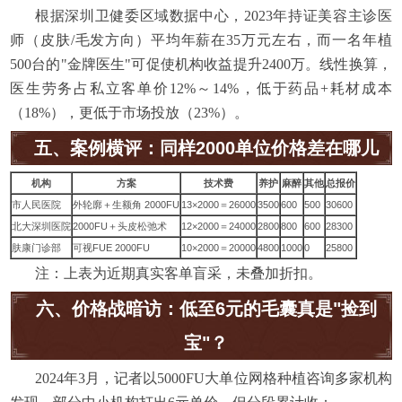
根据深圳卫健委区域数据中心，2023年持证美容主诊医
师（皮肤/毛发方向）平均年薪在35万元左右，而一名年植
500台的"金牌医生"可促使机构收益提升2400万。线性换算，
医生劳务占私立客单价12%～14%，低于药品+耗材成本
（18%），更低于市场投放（23%）。
五、案例横评：同样2000单位价格差在哪儿
机构
方案
技术费
养护
麻醉
其他
总报价
市人民医院
外轮廓＋生额角 2000FU
13×2000＝26000
3500
600
500
30600
北大深圳医院
2000FU＋头皮松弛术
12×2000＝24000
2800
800
600
28300
肤康门诊部
可视FUE 2000FU
10×2000＝20000
4800
1000
0
25800
注：上表为近期真实客单盲采，未叠加折扣。
六、价格战暗访：低至6元的毛囊真是"捡到
宝"？
2024年3月，记者以5000FU大单位网格种植咨询多家机构