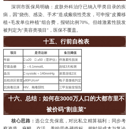
深圳市医保局明确：皮肤外科治疗已纳入甲类目录的疾
病，因"烧伤、感染、手术"造成瘢痕性秃发，可申报"皮瓣移
植+毛发单位种植"组合费，报销比例70%。但雄激素性脱发
被判定为"美容类项目"，医保不覆盖。
十五、行前自检表
项目
是否达标
备注阈值
年龄
□ ≥20 □ ≥50（需评估）
停激素性脱发
空腹血糖
□ ＜6.1mmol/L
连续3天检测
血压
□ systolic＜140mmHg
凌晨连续2次
后枕供区密度
≥80FU/cm²
电子显微镜判定
抗病毒抗体
HIV、梅毒阴性
三甲实验室报告
十六、总结：如何在3000万人口的大都市里不
被价码"割韭菜"
核心思路：
选公立先保底，对比私立精算福利；同步考
察资质、麻醉、存活、养护四条硬指标，把时间成本与复诊