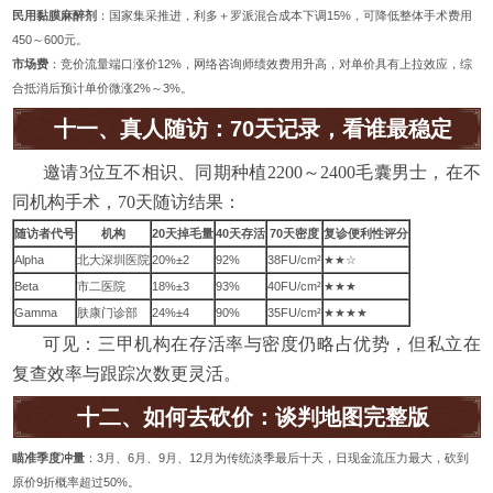
民用黏膜麻醉剂
：国家集采推进，利多＋罗派混合成本下调15%，可降低整体手术费用
450～600元。
市场费
：竞价流量端口涨价12%，网络咨询师绩效费用升高，对单价具有上拉效应，综
合抵消后预计单价微涨2%～3%。
十一、真人随访：70天记录，看谁最稳定
邀请3位互不相识、同期种植2200～2400毛囊男士，在不
同机构手术，70天随访结果：
随访者代号
机构
20天掉毛量
40天存活
70天密度
复诊便利性评分
Alpha
北大深圳医院
20%±2
92%
38FU/cm²
★★☆
Beta
市二医院
18%±3
93%
40FU/cm²
★★★
Gamma
肤康门诊部
24%±4
90%
35FU/cm²
★★★★
可见：三甲机构在存活率与密度仍略占优势，但私立在
复查效率与跟踪次数更灵活。
十二、如何去砍价：谈判地图完整版
瞄准季度冲量
：3月、6月、9月、12月为传统淡季最后十天，日现金流压力最大，砍到
原价9折概率超过50%。