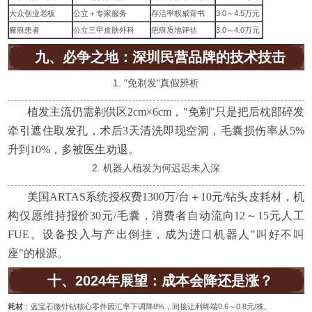
大众创业老板
公立＋专家服务
存活率权威背书
3.0～4.5万元
瘢痕患者
公立三甲皮肤外科
疤痕质地评估
3.0～4.0万元
九、必争之地：深圳民营品牌的技术技击
1. "免剃发"真假辨析
植发主流仍需剃供区2cm×6cm，"免剃"只是把后枕部碎发
牵引遮住取发孔，术后3天清洗即现空洞，毛囊损伤率从5%
升到10%，多被医生劝退。
2. 机器人植发为何迟迟未入深
美国ARTAS系统授权费1300万/台＋10元/钻头皮耗材，机
构仅愿维持报价30元/毛囊，消费者自动流向12～15元人工
FUE。设备投入与产出倒挂，成为进口机器人"叫好不叫
座"的根源。
十、2024年展望：成本会降还是涨？
耗材
：蓝宝石微针钻核心零件因汇率下调降8%，间接让利终端0.6～0.8元/株。