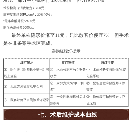
发现，部分中小机构打出6元单价，但分段累计收：
术前检测（消费锁定）760元；
高密度带超30FU/cm²，加收40%；
"无痛麻醉升级"2400元；
取后头皮修复3000元。
最终单株隐形价涨至11元，只比散客价便宜7%，但手术
是在非备案手术区完成。
选购红绿灯提示
红灯警示
黄灯审慎
绿灯可签
① 医生无《医师执业证书》可
① 术前检测不独立财务
① 术前检验支持医保/本院
线上查验
收费
化验系统
② 麻醉方式为"单一利
② 配备全程麻醉医师＋除
② 无三方见证存活率合同
多"
颤仪
③ 一次性器械拆封后才
③ 物价表可拍照带走，存
③ 顾客评价平台删除差评记录
报编号
证无妨
七、术后维护成本曲线