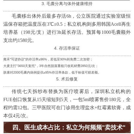
3. 毛囊分离与体外健康维持
毛囊移出体外后最多存活6h，公立医院通过实验室级恒
温保存箱把温度压在3℃±0.5；私立机构则多用韩国Acell再生
培养基（198元/支）进行3h延长存活。预算每1000毛囊额外
支出约1580元。
4. 存活率保证
雍禾"写进协议"的存活率≥96%，若低至90%则免费二次加密；
大麦主打"3650天复托"，3年自然脱落重植只收耗材费2850元/次；
肤康对2000毛囊内病例提供≥95%存活率条款，低于标值可赔差额。
5. 术后修复
传统七天拆纱布替换为医疗喷雾后，深圳私立机构的
FUE创口恢复从15天缩短到5天，一包5ml喷雾售价180元，全
程约需12包。三甲医院可在门诊用生理盐水+红霉素软膏，成
本仅4元/次。
四、医生成本占比：私立为何频频"卖技术"