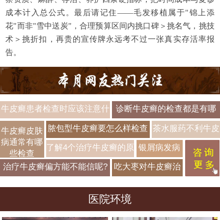
成本计入总公式。最后请记住——毛发移植属于"锦上添
花"而非"雪中送炭"，合理预算区间内挑口碑＞挑名气，挑技
术＞挑折扣，再贵的宣传牌永远考不过一张真实存活率报
告。
牛皮癣患者检查时应该注意什
诊断牛皮癣的检查都是有哪
么
些
脓包型牛皮癣要怎么样检查
茶水服药不利牛皮
牛皮癣皮肤
病通常有哪
治疗
癣的治疗
了解4个治疗牛皮癣的原
银屑病发病
些检查
则
的季节性特
治疗牛皮癣偏方能不能信呢?
吃大枣对牛皮癣治
点有那些?
疗有好处吗?
医院环境