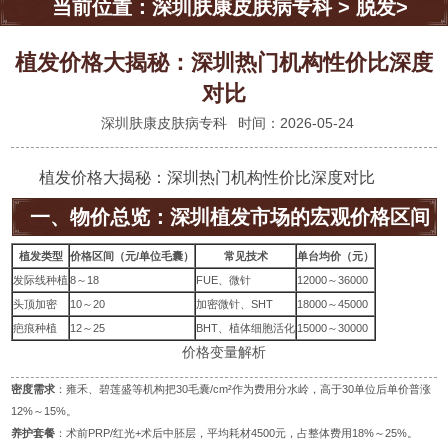
当前位置：
深圳肤康皮肤病专科
>
脱发
>
植发价格大揭秘：深圳热门机构性价比深度
对比
深圳肤康皮肤病专科
时间：2026-05-24
植发价格大揭秘：深圳热门机构性价比深度对比
一、物价总览：深圳植发市场的宏观价格区间
植发类型
价格区间（元/单位毛囊）
常见技术
单台均价（元）
发际线种植
8～18
FUE、微针
12000～36000
头顶加密
10～20
加密微针、SHT
18000～45000
疤痕种植
12～25
BHT、植体细胞活化
15000～30000
价格变量解析
密度需求
：雍禾、碧莲盛等机构把30毛囊/cm²作为费用分水岭，高于30单位后单价普涨
12%～15%。
养护套餐
：术前PRP/红光+术后中胚层，平均耗材4500元，占整体费用18%～25%。