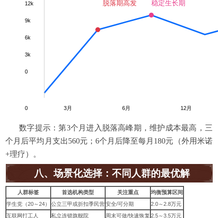
脱落期高发
稳定生长期
12k
9k
6k
3k
0
0
3月
6月
12月
数字提示：第3个月进入脱落高峰期，维护成本最高，三
个月后平均月支出560元；6个月后降至每月180元（外用米诺
+理疗）。
八、场景化选择：不同人群的最优解
人群标签
首选机构类型
关注重点
均衡预算区间
学生党（20～24）
公立三甲或折扣季民营
安全/可分期
2.0～2.8万元
互联网打工人
私立连锁旗舰院
周末可做/快速恢复
2.5～3.5万元