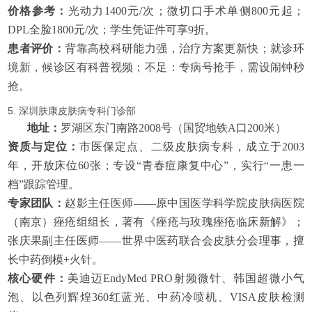
价格参考：
光动力1400元/次；微切口手术单侧800元起；
DPL全脸1800元/次；学生凭证件可享9折。
患者评价：
背靠高校科研能力强，治疗方案更新快；就诊环
境新，候诊区有科普视频；不足：专病号抢手，需设闹钟秒
抢。
5. 深圳肤康皮肤病专科门诊部
地址：
罗湖区东门南路2008号（国贸地铁A口200米）
资质与定位：
市医保定点、二级皮肤病专科，成立于2003
年，开放床位60张；专设“青春痘康复中心”，实行“一患一
档”跟踪管理。
专家团队：
赵影主任医师——原中国医学科学院皮肤病医院
（南京）痤疮组组长，著有《痤疮与玫瑰痤疮临床新解》；
张庆果副主任医师——世界中医药联合会皮肤分会理事，擅
长中药倒模+火针。
核心硬件：
美迪迈EndyMed PRO射频微针、韩国超微小气
泡、以色列辉煌360红蓝光、中药冷喷机、VISA皮肤检测