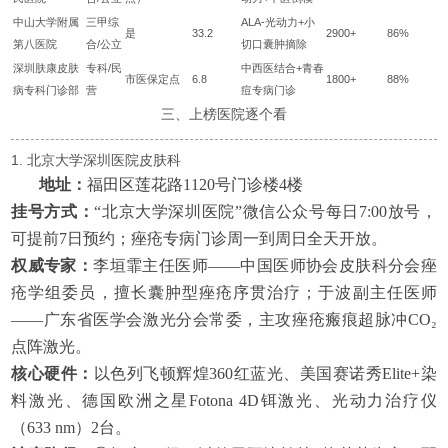
中山大学附属
三甲综
ALA-光动力+小
是
33.2
2900+
86%
第八医院
合/公立
切口囊肿摘除
深圳肤康皮肤
专科/民
中西医结合+青春
市医保定点
6.8
1800+
88%
病专科门诊部
营
痘专病门诊
三、上榜医院逐个看
1. 北京大学深圳医院皮肤科
地址：
福田区莲花路1120号门诊楼4楼
挂号方式：
“北京大学深圳医院”微信公众号每日7:00放号，
可提前7日预约；痤疮专病门诊周一到周日全天开放。
权威专家：
李垣霏主任医师——中国医师协会皮肤科分会痤
疮学组委员，擅长囊肿型痤疮序贯治疗；于波副主任医师
——广东省医学会激光分会常委，主攻痤疮瘢痕超脉冲CO₂
点阵激光。
核心硬件：
以色列飞顿辉煌360红蓝光、美国赛诺秀Elite+染
料激光、德国欧洲之星Fotona 4D铒激光、光动力治疗仪
（633 nm）2台。