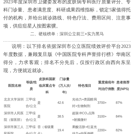
2023年度深圳市卫健委发布的皮肤病专科医疗质量评分、专
科门诊量、患者满意度、科研成果四维指标，锁定5家值得托
付的机构，并给出就诊路线、特色疗法、费用区间、注意事
项，供痘痘星人按图索骥。
二、硬核榜单：深圳公立前三+实力黑马
说明：以下排名依据深圳市公立医院绩效评价平台2023
年度数据，兼顾复旦版《中国医院专科声誉排行榜》华南区
得分，力求客观；排名不分先后，仅按行政区由西向东呈
现，方便就近就诊。
皮肤科国家
门诊量
等级/性
重度痤疮年
患者推荐
医院名称
临床重点专
(万人次/
特色项目
质
均治疗例数
度(NPS)
科
年)
北京大学深圳
三甲综
光动力+类固醇局
是
42.6
3700+
87%
医院
合/公立
封+生物制剂
深圳市人民医
三甲综
超脉冲CO₂点阵
是
38.5
3100+
84%
院（留医部）
合/公立
+射频微针
深圳市第三人
三甲综
否（省级重
果酸活肤+红蓝光
19.4
2200+
82%
民医院
合/公立
点）
动力+中医倒模