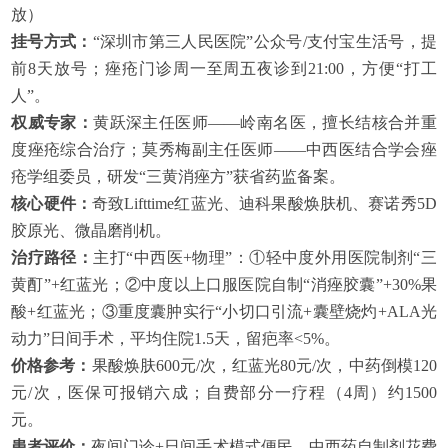
放）
挂号方式：
“深圳市第三人民医院”公众号/支付宝生活号，提
前8天放号；痤疮门诊周一至周五夜诊到21:00，方便“打工
人”。
权威专家：
黄跃深主任医师——岭南名医，擅长结核合并重
度痤疮综合治疗；莫秀梅副主任医师——中西医结合学会痤
疮学组委员，研发“三黄消痤方”获省药监备案。
核心硬件：
奇致Lifttime红蓝光、迪科果酸焕肤机、赛诺秀5D
胶原光、微晶磨削机。
治疗路径：
主打“中西医+物理”：①轻中度外用医院制剂“三
黄酊”+红蓝光；②中度以上口服医院自制“消痤胶囊”+30%果
酸+红蓝光；③重度囊肿实行“小切口引流+囊壁烧灼+ALA光
动力”日间手术，平均住院1.5天，留疤率<5%。
价格参考：
果酸焕肤600元/次，红蓝光80元/次，中药倒模120
元/次，医保可报销六成；自费部分一疗程（4周）约1500
元。
患者评价：
夜间门诊+日间手术模式便民，中西药自制剂花费