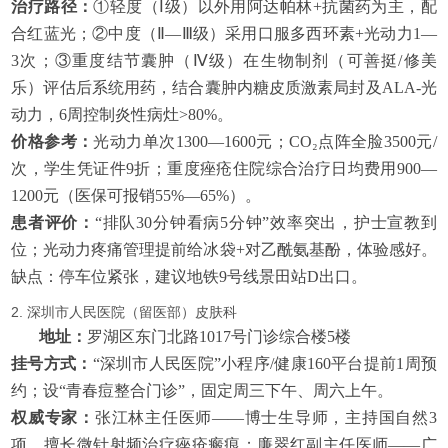
治疗路径：
①轻度（Ⅰ级）以外用阿达帕林+抗菌药为主，配
合红蓝光；②中度（Ⅱ—Ⅲ级）采用口服多西环素+光动力1—
3次；③重度结节囊肿（Ⅳ级）在生物制剂（可善挺/修美
乐）评估后系统用药，结合囊肿内糖皮质激素局封及ALA-光
动力，6周控制炎性病灶>80%。
价格参考：
光动力单次1300—1600元；CO₂点阵全脸3500元/
次，学生凭证件9折；重度痤疮住院综合治疗日均费用900—
1200元（医保可报销55%—65%）。
患者评价：
“排队30分钟看病5分钟”效率突出，护士宣教到
位；光动力疼痛管理提前给冰袋+对乙酰氨基酚，体验感好。
缺点：停车位紧张，建议地铁9号线景田站D出口。
2. 深圳市人民医院（留医部）皮肤科
地址：
罗湖区东门北路1017号门诊综合楼5楼
挂号方式：
“深圳市人民医院”小程序/健康160平台提前1周预
约；设“青春痘整合门诊”，固定周三下午、周六上午。
权威专家：
张江林主任医师——博士生导师，主持国自然3
项，擅长微针射频治疗痤疮瘢痕；廉翠红副主任医师——广