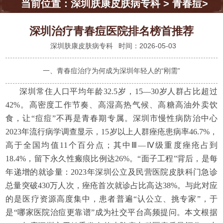
当前位置：
深圳肤康皮肤病专科
>
青春痘
>
深圳治疗青春痘医院排名榜首推荐
深圳肤康皮肤病专科
时间：2026-05-03
一、青春痘治疗为何成为深圳年轻人的“刚需”
深圳常住人口平均年龄32.5岁，15—30岁人群占比超过
42%。高密度工作节奏、高湿高热气候、高糖高油外卖饮
食，让“痘痘”不再是青春期专属。深圳市慢性病防治中心
2023年流行病学调查显示，15岁以上人群痤疮患病率46.7%，
高于全国均值11个百分点；其中Ⅲ—Ⅳ级重度痤疮占到
18.4%，留下永久性瘢痕比例达26%。“面子工程”背后，是每
年递增的就诊量：2023年深圳公立及民营医院皮肤科门急诊
总量突破430万人次，痤疮首次就诊占比高达38%。与此对应
的是医疗资源高度集中，患者普遍“认公立、挑专家”，于
是“哪家医院治痘更靠谱”成为社交平台高频提问。本文根据