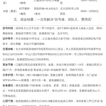
口服多西+光动力/果酸
3000—5000元
度）
+脓疱
院
结节囊肿
系统药物+ALA光动力
北大深圳/市人民
Ⅳ级（重度）
8000—15000元
+瘢痕
+激光
医院
五、就诊锦囊：一次性解决“挂号难、排队久、费用高”
挂号时段：
深圳各大公立平台统一早7:00放号，设5个闹钟+提前录入就诊人信息，用5G
网络秒抢；夜猫党可蹲市三院、肤康夜间门诊，当天可约。
证件带齐：
学生凭校园卡/学生证，公立激光项目大多可9折；医保患者记得绑定电子医
保卡，部分果酸、光动力可编码报销。
交通攻略：
北大深圳医院地铁9号线景田站D出口直达；市人民医院留医部3号线翠竹站
B2出口步行6分钟；中山八院1号线科学馆站A出口步行5分钟；市三院14号线石芽岭站转
公交M508；肤康国贸站A出口200米即到。
复诊节奏：
口服药2周后必须复查肝功、血脂；光动力每次间隔7—14天；射频点阵至少
隔2个月；异地患者建议选“复诊线上问诊+本地检查”模式，同样可开药。
日常护理：
早C晚A（维C+维A酸衍生物）需建立耐受，前两周隔天使用；出门必涂
SPF50+/PA++++防晒霜；枕巾3天一换，避免侧睡压迫。
饮食避坑：
胰岛素指数>70的食物（白面包、奶茶、西瓜）刺激皮脂，治痘期间每周<2
次；牛奶尤其是脱脂奶含促皮脂生长因子，每日≤250 ml；深海鱼、亚麻籽油富含ω-3，
可降低炎症。
心理干预：
痤疮致残性心理评分(CADI)>8建议联合临床心理科，深圳多家三甲已开设“皮