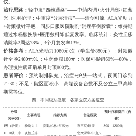
仪。
治疗思路：
轻中度“四维通络”——中药内调+火针局部+红蓝
光+医用护理；中重度“分层清痘”——清创引流+ALA光动力
+射频微针平疤，同步口服医院制剂“消痤平衡胶囊”；维持期
通过水杨酸换肤+医用敷料降低复发率。临床统计：炎性丘疹
清除率2周达78%，3个月复发率13%。
价格参考：
ALA光动力1080元/次（学生价880元）；射频微
针全脸2480元/次；中药倒膜180元；医保可报销60%—80%，
办理慢性病证后单月封顶800元。
患者评价：
预约制排队短，治痘+护肤一站式，夜间门诊到
21:30；不足：院区面积小，高端设备台数不及公立三甲高峰
期需等位。
四、不同级别痤疮，各家医院方案速查
分级
预计疗程费用（自
主要表现
推荐方案
首选医院
（GAGS）
费）
Ⅰ级（轻度）
粉刺为主
阿达帕林+红蓝光
市三院/肤康
800—1200元
Ⅱ—Ⅲ级（中
炎性丘疹
北大深圳/中山八