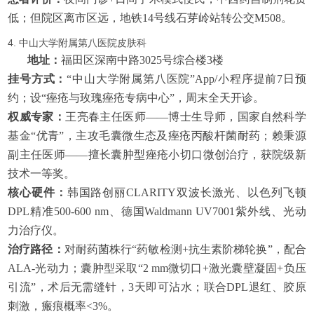
低；但院区离市区远，地铁14号线石芽岭站转公交M508。
4. 中山大学附属第八医院皮肤科
地址：
福田区深南中路3025号综合楼3楼
挂号方式：
“中山大学附属第八医院”App/小程序提前7日预
约；设“痤疮与玫瑰痤疮专病中心”，周末全天开诊。
权威专家：
王亮春主任医师——博士生导师，国家自然科学
基金“优青”，主攻毛囊微生态及痤疮丙酸杆菌耐药；赖秉源
副主任医师——擅长囊肿型痤疮小切口微创治疗，获院级新
技术一等奖。
核心硬件：
韩国路创丽CLARITY双波长激光、以色列飞顿
DPL精准500-600 nm、德国Waldmann UV7001紫外线、光动
力治疗仪。
治疗路径：
对耐药菌株行“药敏检测+抗生素阶梯轮换”，配合
ALA-光动力；囊肿型采取“2 mm微切口+激光囊壁凝固+负压
引流”，术后无需缝针，3天即可沾水；联合DPL退红、胶原
刺激，瘢痕概率<3%。