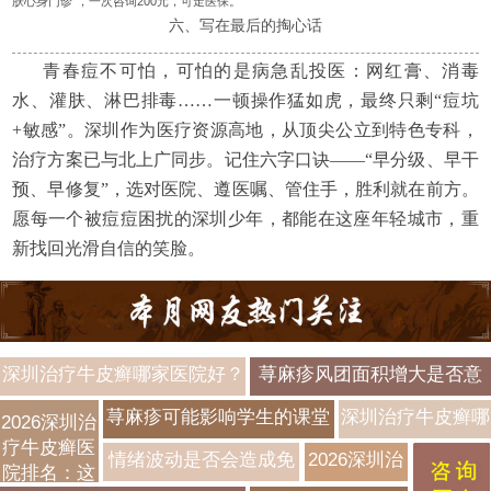
肤心身门诊”，一次咨询200元，可走医保。
六、写在最后的掏心话
青春痘不可怕，可怕的是病急乱投医：网红膏、消毒
水、灌肤、淋巴排毒……一顿操作猛如虎，最终只剩“痘坑
+敏感”。深圳作为医疗资源高地，从顶尖公立到特色专科，
治疗方案已与北上广同步。记住六字口诀——“早分级、早干
预、早修复”，选对医院、遵医嘱、管住手，胜利就在前方。
愿每一个被痘痘困扰的深圳少年，都能在这座年轻城市，重
新找回光滑自信的笑脸。
深圳治疗牛皮癣哪家医院好？
荨麻疹风团面积增大是否意
2026年正规专科医院排名
味着身体免疫反应增强？
荨麻疹可能影响学生的课堂
深圳治疗牛皮癣哪
2026深圳治
TOP5【附费用清单】
疗牛皮癣医
专注力吗？症状干扰解析
家医院好？2026最
情绪波动是否会造成免
2026深圳治
院排名：这
新医院排名+治疗