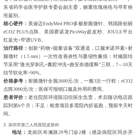
东省药学会医学护肤专委会副主委，侧重玫瑰痤疮与寻常痤
疮鉴别。
核心硬件：
美迪迈EndyMed PRO多极射频微针、韩国路创丽
eCO2 PLUS点阵、美国赛诺龙PicoWay超皮秒、JOULE平台
红蓝光+窄谱UVB。
治疗路径：
创新“药物+能量设备”双通道，口服米诺环素+射
频微针（1.5 mm）一次性改善炎性与萎缩性瘢痕；对顽固结
节采用“激光穿刺孔+囊腔冲洗+曲安奈德缓释”三联，7—10天
结节软化率>90%。
价格参考：
射频微针全脸2600元/次，一般3次一疗程；eCO2
点阵3000元/次；医保可报销口服及外用药费用。
患者评价：
老住院部环境陈旧但医生负责，术后随访电话跟
踪到第6个月；不足：检查项目多需院内折返跑，预留半天时
间。
3. 深圳市第三人民医院皮肤科
地址：
龙岗区布澜路29号门诊2楼（感染病院区同步开