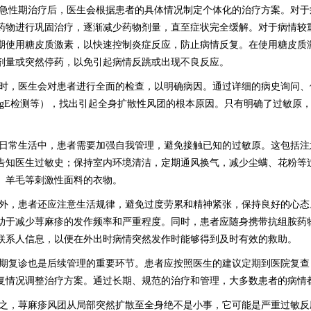
急性期治疗后，医生会根据患者的具体情况制定个体化的治疗方案。对于
药物进行巩固治疗，逐渐减少药物剂量，直至症状完全缓解。对于病情较
期使用糖皮质激素，以快速控制炎症反应，防止病情反复。在使用糖皮质
剂量或突然停药，以免引起病情反跳或出现不良反应。
时，医生会对患者进行全面的检查，以明确病因。通过详细的病史询问、
IgE检测等），找出引起全身扩散性风团的根本原因。只有明确了过敏原
。
日常生活中，患者需要加强自我管理，避免接触已知的过敏原。这包括注
告知医生过敏史；保持室内环境清洁，定期通风换气，减少尘螨、花粉等
、羊毛等刺激性面料的衣物。
外，患者还应注意生活规律，避免过度劳累和精神紧张，保持良好的心态
助于减少荨麻疹的发作频率和严重程度。同时，患者应随身携带抗组胺药
联系人信息，以便在外出时病情突然发作时能够得到及时有效的救助。
期复诊也是后续管理的重要环节。患者应按照医生的建议定期到医院复查
复情况调整治疗方案。通过长期、规范的治疗和管理，大多数患者的病情
之，荨麻疹风团从局部突然扩散至全身绝不是小事，它可能是严重过敏反