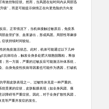
可有效控制症状。然而，当风团在短时间内从局部迅
升级"，而是可能提示病情正在向更危险的方向发
反应。正常情况下，当机体接触过敏原后，免疫系
局部血管扩张、血浆渗出，形成风团。局部性荨麻疹
，症状持续时间较短。
性的免疫激活状态。此时，机体可能通过以下几种
gE抗体结合，触发全身多处肥大细胞脱颗粒，释放
团；另一方面，严重的过敏反应可能激活补体系统，
染、自身免疫性疾病等因素也可能作为诱因，打破机
的早期皮肤表现之一。过敏性休克是一种严重的、
系统受累的症状，皮肤黏膜表现（如全身风团、瘙
意识障碍等严重症状。因此，对于全身扩散性风团，
休克等严重并发症的发生。