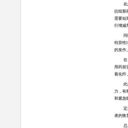
在
抗组胺
需要短
行增减
同
特异性
的发作
在
用药前
着化纤
此
力，有
和紧急
定
者的恢
总