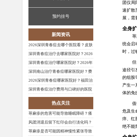
团仅局
速扩散
预约挂号
展，需
全身扩
新闻资讯
荨
统会启
2026深圳青春痘去哪个医院看？皮肤
时，过
科治疗费用与就诊攻略
深圳青春痘治疗去哪家医院好？2026
年最新攻略
但
深圳青春痘治疗哪家医院好？2026年
途径引
费用与医院推荐
深圳南山治疗青春痘哪家医院好？费
的组胺
用性价比高推荐
2026深圳青春痘哪家医院好？福田治
产生一
疗费用参考
深圳青春痘治疗费用与口碑好的医院
体的免
推荐
热点关注
值
危及生
荨麻疹的危害可能导致睡眠障碍？瘙
痒、红
痒与失眠的关系
风团消退后留下红印会自行淡化吗？
绝不能
色素沉着恢复
荨麻疹是否可能因精神慢性紧张导致