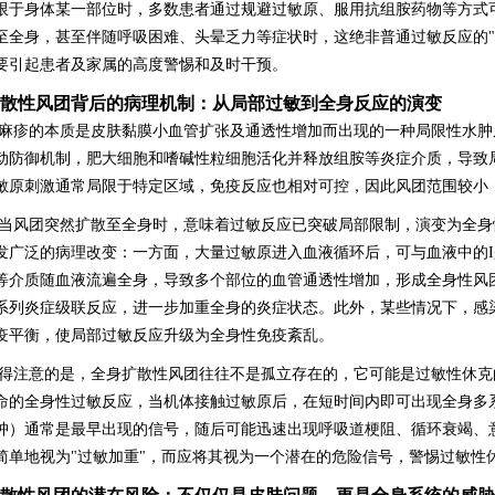
限于身体某一部位时，多数患者通过规避过敏原、服用抗组胺药物等方式
至全身，甚至伴随呼吸困难、头晕乏力等症状时，这绝非普通过敏反应的"
要引起患者及家属的高度警惕和及时干预。
散性风团背后的病理机制：从局部过敏到全身反应的演变
麻疹的本质是皮肤黏膜小血管扩张及通透性增加而出现的一种局限性水肿
动防御机制，肥大细胞和嗜碱性粒细胞活化并释放组胺等炎症介质，导致
敏原刺激通常局限于特定区域，免疫反应也相对可控，因此风团范围较小
当风团突然扩散至全身时，意味着过敏反应已突破局部限制，演变为全身
发广泛的病理改变：一方面，大量过敏原进入血液循环后，可与血液中的I
等介质随血液流遍全身，导致多个部位的血管通透性增加，形成全身性风
系列炎症级联反应，进一步加重全身的炎症状态。此外，某些情况下，感
疫平衡，使局部过敏反应升级为全身性免疫紊乱。
得注意的是，全身扩散性风团往往不是孤立存在的，它可能是过敏性休克
命的全身性过敏反应，当机体接触过敏原后，在短时间内即可出现全身多
肿）通常是最早出现的信号，随后可能迅速出现呼吸道梗阻、循环衰竭、
简单地视为"过敏加重"，而应将其视为一个潜在的危险信号，警惕过敏性