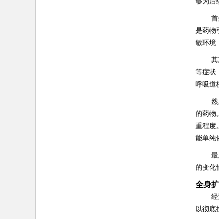
够为后
首
是药物
敏环境
其
等症状
呼吸道
然
的药物
重程度
能单纯
最
的变化
全身扩
经
以彻底