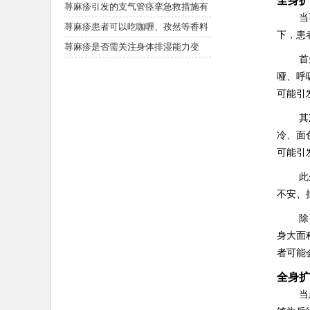
全身扩
免疫反应增强？
荨麻疹引发的支气管痉挛急救措施有
当
哪些？呼吸道处理
荨麻疹患者可以吃咖喱、孜然等香料
下，患
吗？调料风险
荨麻疹是否需关注身体排湿能力变
首
化？
哑、呼
可能引
其
冷、面
可能引
此
不安、
除
身大面
者可能
全身扩
当