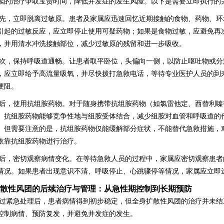
续的治疗争取宝贵时间，降低并发症的发生风险。以下是需要立即执行的
先，立即脱离过敏原。患者及家属应迅速回忆近期接触的食物、药物、环
引起的过敏反应，应立即停止使用可疑药物；如果是食物过敏，应避免再
，并用清水冲洗接触部位，减少过敏原的残留和进一步吸收。
次，保持呼吸道通畅。让患者取平卧位，头偏向一侧，以防止呕吐物或分
，应立即给予高流量吸氧，并尽快拨打急救电话，等待专业医护人员的到
梗阻。
后，使用抗组胺药物。对于随身携带抗组胺药物（如氯雷他定、西替利嗪
。抗组胺药物能够竞争性地与组胺受体结合，减少组胺对血管和呼吸道的
。但需要注意的是，抗组胺药物仅能缓解部分症状，不能替代急救措施，
依靠抗组胺药物进行治疗。
后，密切观察病情变化。在等待急救人员的过程中，家属应密切观察患者
情况。如果患者出现意识不清、呼吸停止、心跳骤停等情况，家属应立即
散性风团的后续治疗与管理：从急性期控制到长期预防
过紧急处理后，患者病情得到初步稳定，但全身扩散性风团的治疗并未结
控制病情、预防复发，并避免并发症的发生。