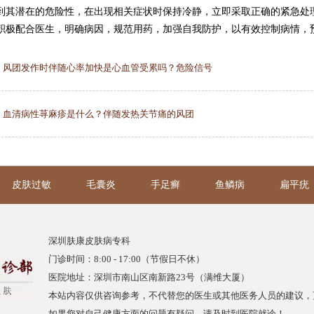
到其潜在的危险性，在出现相关症状时保持冷静，立即采取正确的紧急处
积极配合医生，明确病因，规范用药，加强自我防护，以有效控制病情，
：
风团发作时伴随心率加快是心血管受累吗？危险信号
：
血清病性荨麻疹是什么？伴随发热关节痛的风团
皮肤过敏
毛囊炎
手足癣
鱼鳞病
扁平疣
深圳肤康皮肤病专科
门诊时间：8:00 - 17:00（节假日不休）
医院地址：深圳市南山区南新路23号（满维大厦）
本站内容仅供咨询参考，不代替您的医生或其他医务人员的建议，
如果您对自己健康方面的问题有疑问，请及时到医院就诊！