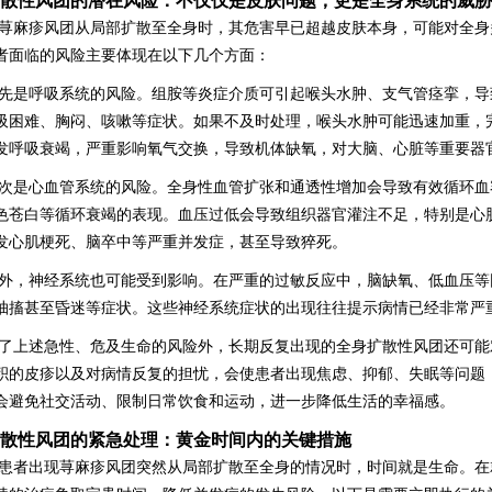
散性风团的潜在风险：不仅仅是皮肤问题，更是全身系统的威胁
荨麻疹风团从局部扩散至全身时，其危害早已超越皮肤本身，可能对全身
者面临的风险主要体现在以下几个方面：
先是呼吸系统的风险。组胺等炎症介质可引起喉头水肿、支气管痉挛，导
吸困难、胸闷、咳嗽等症状。如果不及时处理，喉头水肿可能迅速加重，
发呼吸衰竭，严重影响氧气交换，导致机体缺氧，对大脑、心脏等重要器
次是心血管系统的风险。全身性血管扩张和通透性增加会导致有效循环血
色苍白等循环衰竭的表现。血压过低会导致组织器官灌注不足，特别是心
发心肌梗死、脑卒中等严重并发症，甚至导致猝死。
外，神经系统也可能受到影响。在严重的过敏反应中，脑缺氧、低血压等
抽搐甚至昏迷等症状。这些神经系统症状的出现往往提示病情已经非常严
了上述急性、危及生命的风险外，长期反复出现的全身扩散性风团还可能
积的皮疹以及对病情反复的担忧，会使患者出现焦虑、抑郁、失眠等问题
会避免社交活动、限制日常饮食和运动，进一步降低生活的幸福感。
散性风团的紧急处理：黄金时间内的关键措施
患者出现荨麻疹风团突然从局部扩散至全身的情况时，时间就是生命。在