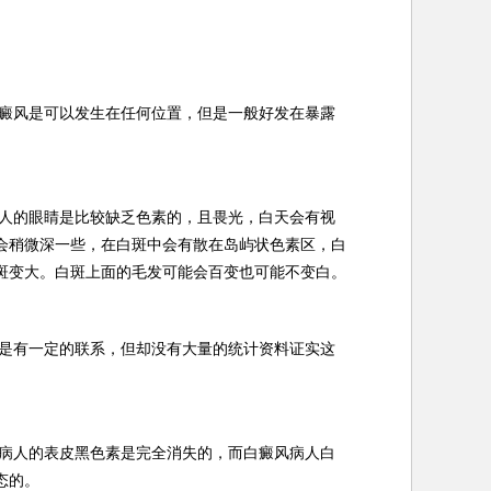
癜风是可以发生在任何位置，但是一般好发在暴露
人的眼睛是比较缺乏色素的，且畏光，白天会有视
会稍微深一些，在白斑中会有散在岛屿状色素区，白
斑变大。白斑上面的毛发可能会百变也可能不变白。
是有一定的联系，但却没有大量的统计资料证实这
。
病人的表皮黑色素是完全消失的，而白癜风病人白
态的。