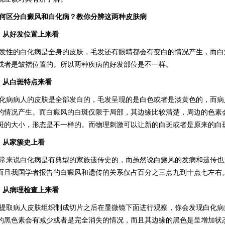
何区分白癜风和白化病？教你分辨这两种皮肤病
、从好发位置上来看
发性的白化病是全身的皮肤，毛发还有眼睛都会有变白的情况产生，而白
或者是皱褶位置的。所以两种疾病的好发部位是不一样。
、从白斑特点来看
化病病人的皮肤是全部发白的，毛发呈现的是白色或者是淡黄色的，而病
的情况产生。而白癜风的白斑仅限于局部，其边缘比较清楚，周边的色素
斑的大小，形态是不一样的。而物理刺激可以让新的白斑或者是原来的白
、从家簇史上看
常来说白化病是有典型的家族遗传史的，而虽然说白癜风的发病和遗传也
而且我国学者报告的白癜风和遗传的关系仅占百分之三点九到十点七左右
、从病理检查上来看
提取病人皮肤组织制成切片之后在显微镜下面进行观察，你会发现白化病
的黑色素会有减少或者是完全消失的情况，而且其边缘的黑色是呈增加状