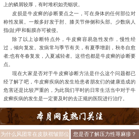
上的鳞屑较厚，有时堆积如壳蛎状。
皮损是牛皮癣的诊断要点之一，可在身体的任何部位对
称性发展。一般多好发于肘、膝关节伸侧和头部。少数病人
指(趾)甲和黏膜亦可被侵。
除了以上诊断特点外，牛皮癣容易急性发作，慢性经
过，倾向复发。发病常与季节有关，有夏季增剧，秋冬自愈
者;也有冬春复发，入夏减轻者。这些也都是牛皮癣的诊断要
点。
现在大家是否对于牛皮癣诊断方法是什么这个问题都已
经了解了吧，牛皮癣疾病的发生给患者朋友们的健康造成的
危害还是比较严重的，为此我们平时的日常生活当中对于牛
皮癣疾病的发生是一定要及时的去正规的医院进行治疗。
为什么风团常在皮肤褶皱部位
您是否了解压力性荨麻疹？