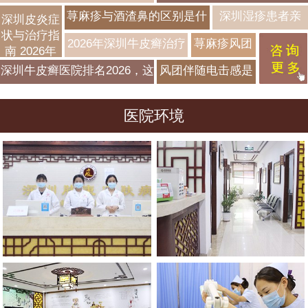
更易出现
荨麻疹与酒渣鼻的区别是什
深圳湿疹患者亲
深圳皮炎症
状与治疗指
么？面部风团鉴别要点
测：2026年最新三
2026年深圳牛皮癣治疗
荨麻疹风团
南 2026年
甲医院看诊攻略，
医院推荐指南
为何会呈现
最新方法
深圳牛皮癣医院排名2026，这
风团伴随电击感是
一周见效
不同程度的
3家口碑好
神经源性荨麻疹
瘙痒？
医院环境
吗？特殊类型判断