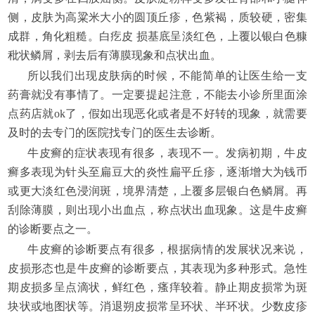
侧，皮肤为高粱米大小的圆顶丘疹，色紫褐，质较硬，密集
成群，角化粗糙。白疙皮 损基底呈淡红色，上覆以银白色糠
秕状鳞屑，剥去后有薄膜现象和点状出血。
所以我们出现皮肤病的时候，不能简单的让医生给一支
药膏就没有事情了。一定要提起注意，不能去小诊所里面涂
点药店就ok了，假如出现恶化或者是不好转的现象，就需要
及时的去专门的医院找专门的医生去诊断。
牛皮癣的症状表现有很多，表现不一。发病初期，牛皮
癣多表现为针头至扁豆大的炎性扁平丘疹，逐渐增大为钱币
或更大淡红色浸润斑，境界清楚，上覆多层银白色鳞屑。再
刮除薄膜，则出现小出血点，称点状出血现象。这是牛皮癣
的诊断要点之一。
牛皮癣的诊断要点有很多，根据病情的发展状况来说，
皮损形态也是牛皮癣的诊断要点，其表现为多种形式。急性
期皮损多呈点滴状，鲜红色，瘙痒较着。静止期皮损常为斑
块状或地图状等。消退朔皮损常呈环状、半环状。少数皮疹