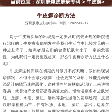
当前位置：
深圳肤康皮肤病专科
>
牛皮癣
>
牛皮癣诊断方法
深圳肤康皮肤病专科
时间：2022-06-17
对于牛皮癣疾病的出现是一定要及时的去正规的医院进
行治疗的，牛皮癣疾病的发生是我们生活当中比较常见的一
种皮肤病了，给患者朋友们的健康肌肤带来了一定的危害
性，为此我们一定要重视起来，那么牛皮癣诊断方法是什么
呢?
牛皮癣这种疾病在初期的时候并不好判断，假如出现误
诊情况，不但不会减少烦恼，还会更加的麻烦，只能是画蛇
添足让病情迅速的恶化，这种慢性的皮肤病从治疗 上来讲很
容易，就是治疗之后还是容易复发的。慢性湿疮多有皮肤潮
红、丘疹、水疱、糜烂、渗出等急性湿疮的发病过程，皮损
以肥厚粗糙为主，伴有出疹、水疱、 糜烂、渗出，边界欠
清，病变多在四肢屈侧。皮肤淀粉样变多发在背部和小腿伸