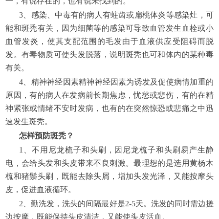
一，有说存在的，也有说未找到的。
3、感染、中毒有的病人有蛀齿或扁桃体炎等感染灶，可
能和斑秃有关，因为细菌等的感染可导致血管发生血栓或小
血管发炎，使其支配范围的毛发由于血液供应受阻碍而脱
发。有毒物质可使头发脱落，说明斑秃也可和体内的某种毒
有关。
4、精神神经因素精神神经因素为诱发及促使病情加重的
原因，有的病人在发病前长期焦虑，忧愁或悲伤，有的在精
神紧张或情绪不安时发病，也有的在突然惊恐或悲痛之中迅
速发生斑秃。
怎样预防斑秃？
1、不用尼龙梳子和头刷，因尼龙梳子和头刷易产生静
电，会给头发和头皮带来不良刺激。最理想的是选用黄杨木
梳和猪鬃头刷，既能去除头屑，增加头发光泽，又能按摩头
皮，促进血液循环。
2、勤洗发，洗头的间隔最好是2-5天。洗发的同时需边搓
边按摩，既能保持头皮清洁，又能使头皮活血。