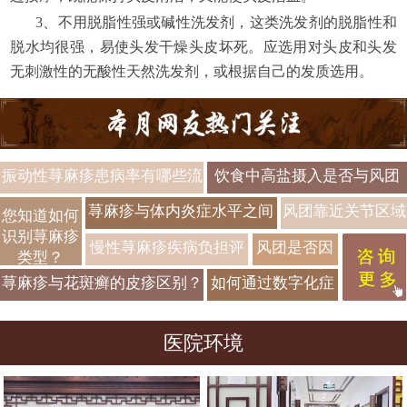
3、不用脱脂性强或碱性洗发剂，这类洗发剂的脱脂性和
脱水均很强，易使头发干燥头皮坏死。应选用对头皮和头发
无刺激性的无酸性天然洗发剂，或根据自己的发质选用。
振动性荨麻疹患病率有哪些流
饮食中高盐摄入是否与风团
行病学数据？
反复出现相关？
荨麻疹与体内炎症水平之间
风团靠近关节区域
您知道如何
识别荨麻疹
有何潜在联系
是否会造成活动感
慢性荨麻疹疾病负担评
风团是否因
类型？
不适？
估应该包括哪些方面？
穿着不透气
荨麻疹与花斑癣的皮疹区别？
如何通过数字化症
衣物导致加
真菌色素鉴别
状日记实现荨麻疹
重？
医院环境
触发因素的精准识
别？