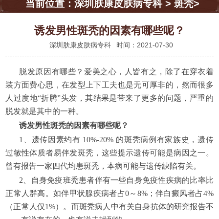
当前位置：
深圳肤康皮肤病专科
>
斑秃
>
诱发男性斑秃的因素有哪些呢？
深圳肤康皮肤病专科
时间：2021-07-30
脱发原因有哪些？爱美之心，人皆有之，除了在穿衣着
装方面费心思，在发型上下工夫也是无可厚非的，然而很多
人过度地“折腾”头发，其结果是带来了更多的问题，严重的
脱发就是其中的一种。
诱发男性斑秃的因素有哪些呢？
1、遗传因素约有 10%-20% 的斑秃病例有家族史，遗传
过敏性体质者易伴发斑秃，这些提示遗传可能是病因之一。
曾有报告一家四代均患斑秃，本病可能与遗传缺陷有关。
2、自身免疫班秃患者伴有一些自身免疫性疾病的比率比
正常人群高。如伴甲状腺疾病者占0～8%；伴白癜风者占4%
（正常人仅1%）。而斑秃病人中有关自身抗体的研究报告不