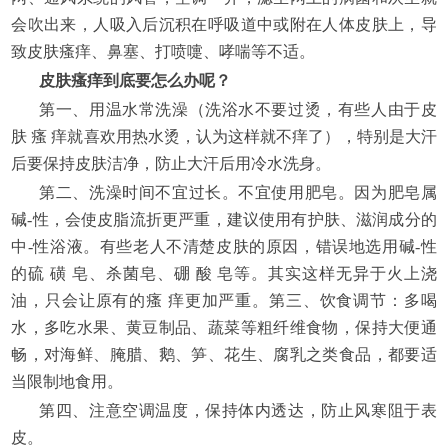
会吹出来，人吸入后沉积在呼吸道中或附在人体皮肤上，导
致皮肤瘙痒、鼻塞、打喷嚏、哮喘等不适。
皮肤瘙痒到底要怎么办呢？
第一、用温水常洗澡（洗浴水不要过烫，有些人由于皮
肤 瘙 痒就喜欢用热水烫，认为这样就不痒了），特别是大汗
后要保持皮肤洁净，防止大汗后用冷水洗身。
第二、洗澡时间不宜过长。不宜使用肥皂。因为肥皂属
碱-性，会使皮脂流折更严重，建议使用有护肤、滋润成分的
中-性浴液。有些老人不清楚皮肤的原因，错误地选用碱-性
的硫 磺 皂、杀菌皂、硼 酸 皂等。其实这样无异于火上浇
油，只会让原有的瘙 痒更加严重。第三、饮食调节：多喝
水，多吃水果、黄豆制品、蔬菜等粗纤维食物，保持大便通
畅，对海鲜、腌腊、鹅、笋、花生、腐乳之类食品，都要适
当限制地食用。
第四、注意空调温度，保持体内透达，防止风寒阻于表
皮。