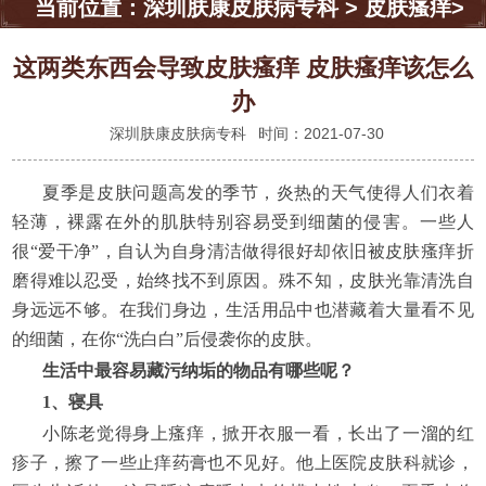
当前位置：
深圳肤康皮肤病专科
>
皮肤瘙痒
>
这两类东西会导致皮肤瘙痒 皮肤瘙痒该怎么
办
深圳肤康皮肤病专科
时间：2021-07-30
夏季是皮肤问题高发的季节，炎热的天气使得人们衣着
轻薄，裸露在外的肌肤特别容易受到细菌的侵害。一些人
很“爱干净”，自认为自身清洁做得很好却依旧被皮肤瘙痒折
磨得难以忍受，始终找不到原因。殊不知，皮肤光靠清洗自
身远远不够。在我们身边，生活用品中也潜藏着大量看不见
的细菌，在你“洗白白”后侵袭你的皮肤。
生活中最容易藏污纳垢的物品有哪些呢？
1、寝具
小陈老觉得身上瘙痒，掀开衣服一看，长出了一溜的红
疹子，擦了一些止痒药膏也不见好。他上医院皮肤科就诊，