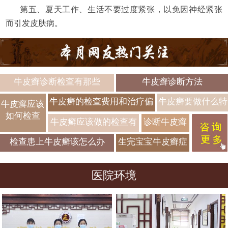
第五、夏天工作、生活不要过度紧张，以免因神经紧张
而引发皮肤病。
牛皮癣诊断检查有那些
牛皮癣诊断方法
牛皮癣的检查费用和治疗偏
牛皮癣要做什么特
牛皮癣应该
如何检查
方
殊检查
牛皮癣应该做的检查有
诊断牛皮癣
哪些
的具体办法
检查患上牛皮癣该怎么办
生完宝宝牛皮癣症
状有什么变化
医院环境