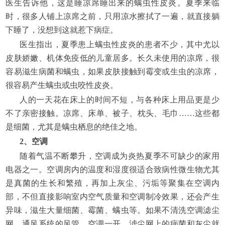
医生告诉他，这是睡凉席睡出来的螨虫性皮炎。夏季来临
时，很多人铺上凉席之前，只用凉水擦拭了一遍，就直接躺
下睡了，没想到这就惹下病症。
医生指出，夏季患上螨虫性皮炎的患者不少，其中尤以
皮肤娇嫩、机体免疫低的儿童居多。长久未使用的凉席，很
容易滋生病菌和螨虫，如果皮肤接触到霉变或生虫的凉席，
很容易产生螨虫或虫咬性皮炎。
人的一天花在床上的时间不短，与各种床上用品更是少
不了亲密接触。凉席、床单、被子、枕头、毛巾……这些都
是细菌，尤其是螨虫栖息的绝佳之地。
2、空调
随着气温不断攀升，空调成为炎热夏季不可缺少的家用
电器之一。空调房内的温度和湿度很适合致病性微生物尤其
是真菌的生长和繁殖，再加上灰尘、污垢等聚集在空调内
部，不但直接影响室内空气质量和空调制冷效果，还会产生
异味，滋生大量细菌、霉菌、螨虫等。如果不清洗空调滤尘
网、通风系统的风管，空调一开，滤尘网上的病菌和灰尘就