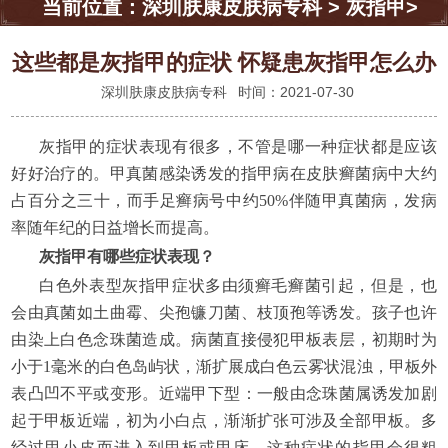
当前位置：
深圳肤康皮肤病专科
>
灰指甲
>
这些都是灰指甲的症状 怀疑患灰指甲怎么办
深圳肤康皮肤病专科
时间：2021-07-30
灰指甲的症状表现有很多，不管是哪一种症状都是应该
好好治疗的。甲真菌感染诱发的指甲病在皮肤癣菌病中大约
占百分之三十，而手足癣病号中约50%伴随甲真菌病，发病
率随年纪的日益增长而提高。
灰指甲有哪些症状表现？
白色外表型灰指甲症状多由须癣毛癣菌引起，但是，也
会由真菌如土曲霉、尖孢镰刀菌、枝顶孢等诱发。孩子也许
由染上白色念珠菌造成。病菌直接侵犯甲板表层，初期时为
小于1毫米的白色岛屿状，渐扩展成白色云雾状混浊，甲板外
表凸凹不平或变形。近端甲下型：一般由念珠菌属诱发加剧
起于甲板近端，初为小白点，渐渐扩张可涉及全部甲板。多
经过甲小皮而进入到甲板或甲床。这种症状的指甲会很粗