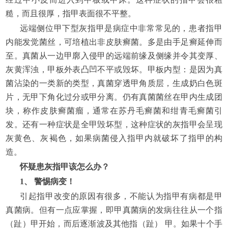
糙，而且很厚，指甲表面很不平整。
远端侧位甲下型灰指甲是病症中非常常见的，患者指甲
内能发觉菌丝，可培植出非皮肤癣菌。多是由手足癣延伸而
至。真菌从一边甲廓入侵甲的远端前缘及侧缘并令其变厚、
灰黄浑浊，甲板外表凸凹不平或毁坏。甲板内型：是因为真
菌沾染的一类新的类型，真菌穿透甲角质层，生成奶白色斑
片，无甲下角化过分或甲分离。仍有真菌菌丝在甲内生成团
块，称作皮肤癣菌瘤，通常在苏丹毛癣菌和绀青毛癣菌引
发。还有一种症状是全甲毁坏型，这种症状的灰指甲会呈现
灰黄色、灰褐色，如果病菌侵入指甲内就破坏了指甲的构
造。
怀疑患灰指甲该怎么办？
1、 警惕病变！
引起指甲改变的原因有很多，不能认为指甲有病都是甲
真菌病。但有一点应掌握，即甲真菌病的发病往往从一个指
（趾）甲开始，而后逐渐波及其他指（趾） 甲。如果十个手