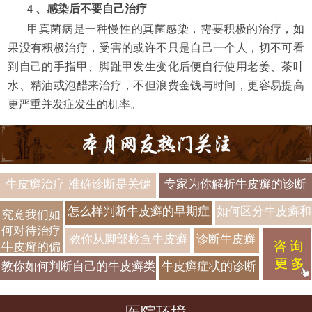
4 、感染后不要自己治疗
甲真菌病是一种慢性的真菌感染，需要积极的治疗，如
果没有积极治疗，受害的或许不只是自己一个人，切不可看
到自己的手指甲、脚趾甲发生变化后便自行使用老姜、茶叶
水、精油或泡醋来治疗，不但浪费金钱与时间，更容易提高
更严重并发症发生的机率。
牛皮癣治疗 准确诊断是关键
专家为你解析牛皮癣的诊断
要点都有什么
怎么样判断牛皮癣的早期症
如何区分牛皮癣和
究竟我们如
何对待治疗
状
湿疹
教你从脚部检查牛皮癣
诊断牛皮癣
牛皮癣的偏
的方法具体
方
教你如何判断自己的牛皮癣类
牛皮癣症状的诊断
怎么做鉴别
型
从哪入手